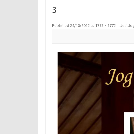
3
Published
24/10/2022
at
1773 × 1772
in
Jual Jo