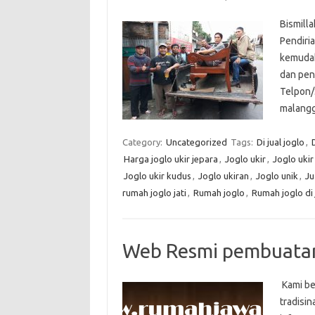
Bismill
Pendiria
kemudah
dan pend
Telpon/
malangg
Category:
Uncategorized
Tags:
Di jual joglo
,
D
Harga joglo ukir jepara
,
Joglo ukir
,
Joglo ukir 
Joglo ukir kudus
,
Joglo ukiran
,
Joglo unik
,
Ju
rumah joglo jati
,
Rumah joglo
,
Rumah joglo di 
Web Resmi pembuatan
Kami be
tradisin