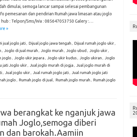
dah dimulai, semoga lancar sampai selesai pembangunan
nfo pemesanan dan pendirian Rumah jawa limasan atau joglo
n hub : Telpon/Sms/Wa : 085647053750 Galery :…
R
re »
i jual joglo jati
,
Dijual joglo jawa tengah
,
Dijual rumah joglo ukir
,
h
,
Joglo di jual murah
,
Joglo murah
,
Joglo ubud
,
Joglo ukir
,
h joglo
,
Joglo ukir jepara
,
Joglo ukir kudus
,
Joglo ukiran
,
Joglo
u jati Joglo ukir
,
Jual joglo murah di jogja
,
Jual joglo murah di
ti
,
Jual joglo ukir
,
Jual rumah joglo jati
,
Jual rumah joglo jati
ah joglo
,
Rumah joglo di jual
,
Rumah joglo murah
,
Rumah joglo
R
awa berangkat ke nganjuk jawa
2
Rumah Joglo,semoga diberi
n dan barokah.Aamiin