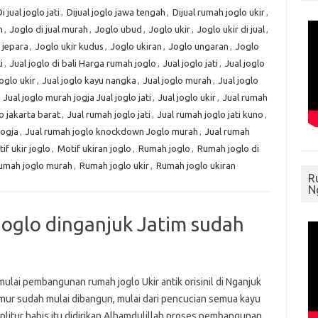
i jual joglo jati
,
Dijual joglo jawa tengah
,
Dijual rumah joglo ukir
,
h
,
Joglo di jual murah
,
Joglo ubud
,
Joglo ukir
,
Joglo ukir di jual
,
 jepara
,
Joglo ukir kudus
,
Joglo ukiran
,
Joglo ungaran
,
Joglo
i
,
Jual joglo di bali Harga rumah joglo
,
Jual joglo jati
,
Jual joglo
Joglo ukir
,
Jual joglo kayu nangka
,
Jual joglo murah
,
Jual joglo
,
Jual joglo murah jogja Jual joglo jati
,
Jual joglo ukir
,
Jual rumah
o jakarta barat
,
Jual rumah joglo jati
,
Jual rumah joglo jati kuno
,
jogja
,
Jual rumah joglo knockdown Joglo murah
,
Jual rumah
if ukir joglo
,
Motif ukiran joglo
,
Rumah joglo
,
Rumah joglo di
umah joglo murah
,
Rumah joglo ukir
,
Rumah joglo ukiran
R
N
joglo dinganjuk Jatim sudah
ulai pembangunan rumah joglo Ukir antik orisinil di Nganjuk
mur sudah mulai dibangun, mulai dari pencucian semua kayu
 plitur habis itu didirikan Alhamdulillah proses pembangunan