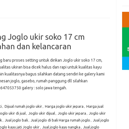
ng Joglo ukir soko 17 cm
ahan dan kelancaran
 baru proses setting untuk dirikan Joglo ukir soko 17 cm,
alitas ukiran bisa dicek halus dan rapi untuk kualitas kayu
in kualitasnya bagus silahkan datang sendiri ke galery kami
mesan joglo, gasebo, rumah panggung dll silahkan
647053750 galery : solo jawa tengah.
ti
,
Dijual rumah joglo ukir
,
Harga joglo ukir jepara
,
Harga jual
oglo ukir di jual
,
Joglo ukir dijual
,
Joglo ukir jepara
,
Joglo ukir
ik
,
Jual joglo bali
,
Jual joglo di bali Harga rumah joglo
,
Jual joglo
joglo kayu jati Joglo ukir
,
Jual joglo kayu nangka
,
Jual joglo