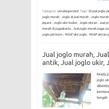
Category:
Uncategorized
Tags:
Di jual joglo ja
joglo murah
,
Joglo di jual murah
,
Joglo murah
jepara
,
Joglo ukir kudus
,
Joglo ukiran
,
Jual jo
murah di jogyakarta
,
Jual joglo murah jogja Jua
joglo jati kuno
,
Motif ukir joglo
,
Motif ukiran j
Jual joglo murah, Jual 
antik, Jual joglo ukir, 
Ready jo
joglo uk
dikemba
bermina
teng