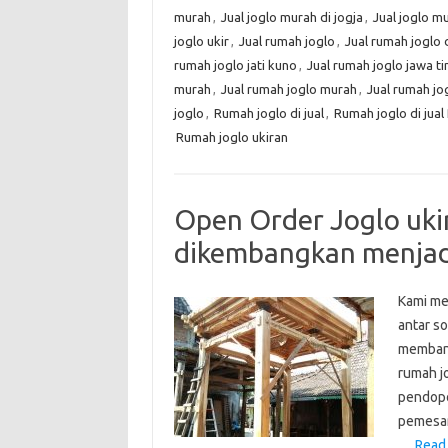
murah
,
Jual joglo murah di jogja
,
Jual joglo m
joglo ukir
,
Jual rumah joglo
,
Jual rumah joglo d
rumah joglo jati kuno
,
Jual rumah joglo jawa t
murah
,
Jual rumah joglo murah
,
Jual rumah jo
joglo
,
Rumah joglo di jual
,
Rumah joglo di jual
Rumah joglo ukiran
Open Order Joglo ukir
dikembangkan menjad
Kami me
antar s
membang
rumah j
pendopo
pemesan
…
Read