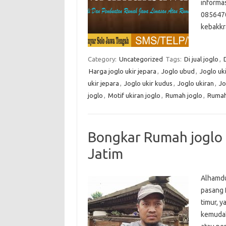
informas
0856470
kebakkr
Category:
Uncategorized
Tags:
Di jual joglo
,
D
Harga joglo ukir jepara
,
Joglo ubud
,
Joglo uki
ukir jepara
,
Joglo ukir kudus
,
Joglo ukiran
,
Jo
joglo
,
Motif ukiran joglo
,
Rumah joglo
,
Rumah 
Bongkar Rumah joglo u
Jatim
Alhamdu
pasang R
timur, y
kemudah