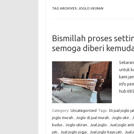
TAG ARCHIVES:
JOGLO UKIRAN
Bismillah proses setti
semoga diberi kemud
Sekarang
untuk ku
kami jam
info pe
hub:085
Category:
Uncategorized
Tags:
Di jual joglo ja
joglo murah
,
Joglo di jual murah
,
Joglo ukir
,
J
kudus
,
Joglo ukiran
,
Jual joglo
,
Jual joglo ant
jati
,
Jual joglo jogja
,
Jual joglo kayu jati
,
Jual 