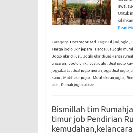
awal su
Untuk i
silahka
Read Mo
Category:
Uncategorized
Tags:
Di jual joglo
,
D
Harga joglo ukir jepara
,
Harga jual joglo mura
Joglo ukir di jual
,
Joglo ukir dijual Harga ruma
ungaran
,
Joglo unik
,
Jual joglo
,
Jual joglo kay
jogyakarta
,
Jual joglo murah jogja Jual joglo ja
kuno
,
Motif ukir joglo
,
Motif ukiran joglo
,
Rum
ukir
,
Rumah joglo ukiran
Bismillah tim Rumahj
timur job Pendirian 
kemudahan,kelancara