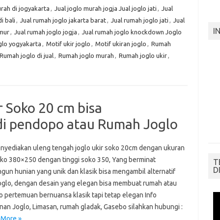
urah di jogyakarta
,
Jual joglo murah jogja Jual joglo jati
,
Jual
i bali
,
Jual rumah joglo jakarta barat
,
Jual rumah joglo jati
,
Jual
I
imur
,
Jual rumah joglo jogja
,
Jual rumah joglo knockdown Joglo
glo yogyakarta
,
Motif ukir joglo
,
Motif ukiran joglo
,
Rumah
 Rumah joglo di jual
,
Rumah joglo murah
,
Rumah joglo ukir
,
 Soko 20 cm bisa
i pendopo atau Rumah Joglo
nyediakan uleng tengah joglo ukir soko 20cm dengan ukuran
oko 380×250 dengan tinggi soko 350, Yang berminat
T
D
un hunian yang unik dan klasik bisa mengambil alternatif
oglo, dengan desain yang elegan bisa membuat rumah atau
 pertemuan bernuansa klasik tapi tetap elegan Info
an Joglo, Limasan, rumah gladak, Gasebo silahkan hubungi :
 More »