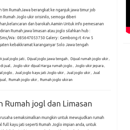
ah tim RumahJawa berangkat ke nganjuk jawa timur job
n Rumah Joglo ukir orisinilo, semoga diberi
an,kelancaran dan barokah.Aamiin Untuk info pemesanan
irian Rumah jawa limasan atau joglo silahkan hub :
Sms/Wa : 085647053750 Galery : Gembong rt 4 rw 5
aten kebakkramat karanganyar Solo Jawa tengah
i jual joglo jati
,
Dijual joglo jawa tengah
,
Dijual rumah joglo ukir
,
di jual
,
Joglo ukir dijual Harga rumah joglo
,
Joglo ukir jepara
,
al joglo
,
Jual joglo kayu jati Joglo ukir
,
Jual joglo ukir
,
Jual
jual
,
Rumah joglo ukir
,
Rumah joglo ukiran
 Rumah jogl dan Limasan
rusaha semaksimalkan mungkin untuk mewujudkan rumah
al full kayu jati seperti Rumah Joglo impian anda, untuk