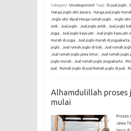
Category:
Uncategorized
Tags:
Di jual joglo
,
D
Harga joglo ukir jepara
,
Harga jual joglo mura
Joglo ukir dijual Harga rumah joglo
,
Joglo ukir
unik
,
Jual joglo
,
Jual joglo antik
,
Jual joglo bal
jogja
,
Jual joglo kayu jati
,
Jual joglo kayu jati 
murah di jogja
,
Jual joglo murah di jogyakarta
joglo
,
Jual rumah joglo di bali
,
Jual rumah jogl
Jual rumah joglo jawa timur
,
Jual rumah joglo 
joglo murah
,
Jual rumah joglo yogyakarta
,
Mot
jual
,
Rumah joglo di jual Rumah joglo di jual
,
R
Alhamdulillah proses 
mulai
Proses m
Jawa Ti
terus di