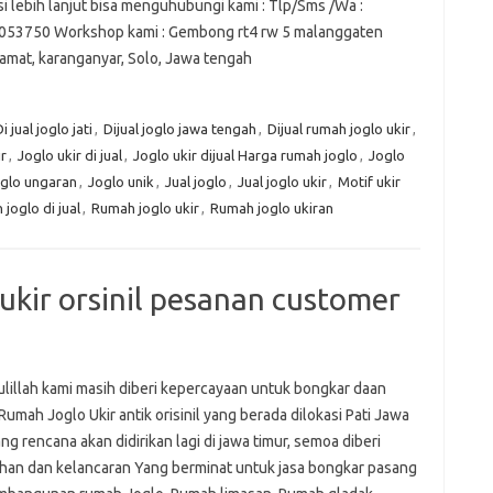
i lebih lanjut bisa menguhubungi kami : Tlp/Sms /Wa :
53750 Workshop kami : Gembong rt4 rw 5 malanggaten
amat, karanganyar, Solo, Jawa tengah
i jual joglo jati
,
Dijual joglo jawa tengah
,
Dijual rumah joglo ukir
,
r
,
Joglo ukir di jual
,
Joglo ukir dijual Harga rumah joglo
,
Joglo
glo ungaran
,
Joglo unik
,
Jual joglo
,
Jual joglo ukir
,
Motif ukir
joglo di jual
,
Rumah joglo ukir
,
Rumah joglo ukiran
kir orsinil pesanan customer
lillah kami masih diberi kepercayaan untuk bongkar daan
umah Joglo Ukir antik orisinil yang berada dilokasi Pati Jawa
ang rencana akan didirikan lagi di jawa timur, semoa diberi
an dan kelancaran Yang berminat untuk jasa bongkar pasang