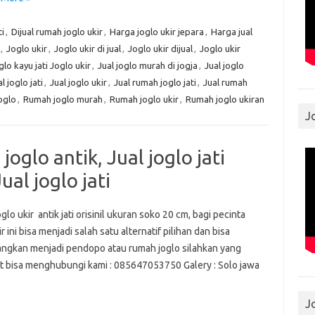
ti
,
Dijual rumah joglo ukir
,
Harga joglo ukir jepara
,
Harga jual
,
Joglo ukir
,
Joglo ukir di jual
,
Joglo ukir dijual
,
Joglo ukir
glo kayu jati Joglo ukir
,
Jual joglo murah di jogja
,
Jual joglo
l joglo jati
,
Jual joglo ukir
,
Jual rumah joglo jati
,
Jual rumah
oglo
,
Rumah joglo murah
,
Rumah joglo ukir
,
Rumah joglo ukiran
J
joglo antik, Jual joglo jati
Jual joglo jati
glo ukir antik jati orisinil ukuran soko 20 cm, bagi pecinta
ir ini bisa menjadi salah satu alternatif pilihan dan bisa
ngkan menjadi pendopo atau rumah joglo silahkan yang
t bisa menghubungi kami : 085647053750 Galery : Solo jawa
ah
J