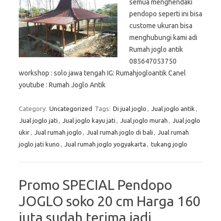
semua menghendaki
pendopo seperti ini bisa
custome ukuran bisa
menghubungi kami adi
Rumah joglo antik
085647053750
workshop : solo jawa tengah IG: Rumahjogloantik Canel
youtube : Rumah Joglo Antik
Category:
Uncategorized
Tags:
Di jual joglo
,
Jual joglo antik
,
Jual joglo jati
,
Jual joglo kayu jati
,
Jual joglo murah
,
Jual joglo
ukir
,
Jual rumah joglo
,
Jual rumah joglo di bali
,
Jual rumah
joglo jati kuno
,
Jual rumah joglo yogyakarta
,
tukang joglo
Promo SPECIAL Pendopo
JOGLO soko 20 cm Harga 160
juta sudah terima jadi