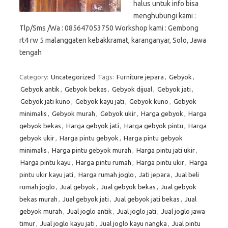
halus untuk info bisa
menghubungi kami :
Tlp/Sms /Wa : 085647053750 Workshop kami : Gembong
rt4 rw 5 malanggaten kebakkramat, karanganyar, Solo, Jawa
tengah
Category:
Uncategorized
Tags:
Furniture jepara
,
Gebyok
,
Gebyok antik
,
Gebyok bekas
,
Gebyok dijual
,
Gebyok jati
,
Gebyok jati kuno
,
Gebyok kayu jati
,
Gebyok kuno
,
Gebyok
minimalis
,
Gebyok murah
,
Gebyok ukir
,
Harga gebyok
,
Harga
gebyok bekas
,
Harga gebyok jati
,
Harga gebyok pintu
,
Harga
gebyok ukir
,
Harga pintu gebyok
,
Harga pintu gebyok
minimalis
,
Harga pintu gebyok murah
,
Harga pintu jati ukir
,
Harga pintu kayu
,
Harga pintu rumah
,
Harga pintu ukir
,
Harga
pintu ukir kayu jati
,
Harga rumah joglo
,
Jati jepara
,
Jual beli
rumah joglo
,
Jual gebyok
,
Jual gebyok bekas
,
Jual gebyok
bekas murah
,
Jual gebyok jati
,
Jual gebyok jati bekas
,
Jual
gebyok murah
,
Jual joglo antik
,
Jual joglo jati
,
Jual joglo jawa
timur
,
Jual joglo kayu jati
,
Jual joglo kayu nangka
,
Jual pintu