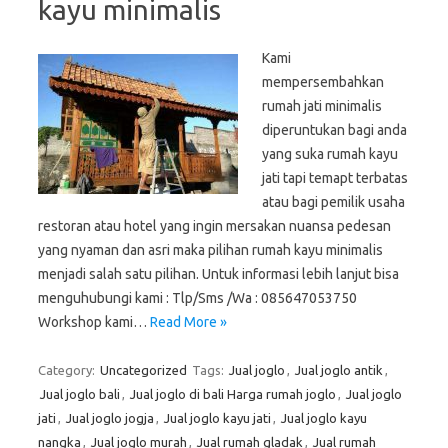
kayu minimalis
Kami
mempersembahkan
rumah jati minimalis
diperuntukan bagi anda
yang suka rumah kayu
jati tapi temapt terbatas
atau bagi pemilik usaha
restoran atau hotel yang ingin mersakan nuansa pedesan
yang nyaman dan asri maka pilihan rumah kayu minimalis
menjadi salah satu pilihan. Untuk informasi lebih lanjut bisa
menguhubungi kami : Tlp/Sms /Wa : 085647053750
Workshop kami…
Read More »
Category:
Uncategorized
Tags:
Jual joglo
,
Jual joglo antik
,
Jual joglo bali
,
Jual joglo di bali Harga rumah joglo
,
Jual joglo
jati
,
Jual joglo jogja
,
Jual joglo kayu jati
,
Jual joglo kayu
nangka
,
Jual joglo murah
,
Jual rumah gladak
,
Jual rumah