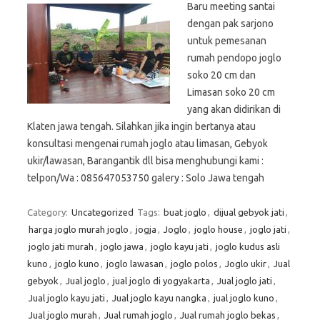
Baru meeting santai
dengan pak sarjono
untuk pemesanan
rumah pendopo joglo
soko 20 cm dan
Limasan soko 20 cm
yang akan didirikan di
Klaten jawa tengah. Silahkan jika ingin bertanya atau
konsultasi mengenai rumah joglo atau limasan, Gebyok
ukir/lawasan, Barangantik dll bisa menghubungi kami :
telpon/Wa : 085647053750 galery : Solo Jawa tengah
Category:
Uncategorized
Tags:
buat joglo
,
dijual gebyok jati
,
harga joglo murah joglo
,
jogja
,
Joglo
,
joglo house
,
joglo jati
,
joglo jati murah
,
joglo jawa
,
joglo kayu jati
,
joglo kudus asli
kuno
,
joglo kuno
,
joglo lawasan
,
joglo polos
,
Joglo ukir
,
Jual
gebyok
,
Jual joglo
,
jual joglo di yogyakarta
,
Jual joglo jati
,
Jual joglo kayu jati
,
Jual joglo kayu nangka
,
jual joglo kuno
,
Jual joglo murah
,
Jual rumah joglo
,
Jual rumah joglo bekas
,