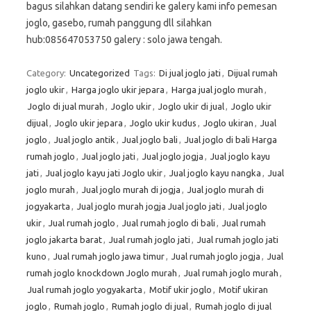
bagus silahkan datang sendiri ke galery kami info pemesan
joglo, gasebo, rumah panggung dll silahkan
hub:085647053750 galery : solo jawa tengah.
Category:
Uncategorized
Tags:
Di jual joglo jati
,
Dijual rumah
joglo ukir
,
Harga joglo ukir jepara
,
Harga jual joglo murah
,
Joglo di jual murah
,
Joglo ukir
,
Joglo ukir di jual
,
Joglo ukir
dijual
,
Joglo ukir jepara
,
Joglo ukir kudus
,
Joglo ukiran
,
Jual
joglo
,
Jual joglo antik
,
Jual joglo bali
,
Jual joglo di bali Harga
rumah joglo
,
Jual joglo jati
,
Jual joglo jogja
,
Jual joglo kayu
jati
,
Jual joglo kayu jati Joglo ukir
,
Jual joglo kayu nangka
,
Jual
joglo murah
,
Jual joglo murah di jogja
,
Jual joglo murah di
jogyakarta
,
Jual joglo murah jogja Jual joglo jati
,
Jual joglo
ukir
,
Jual rumah joglo
,
Jual rumah joglo di bali
,
Jual rumah
joglo jakarta barat
,
Jual rumah joglo jati
,
Jual rumah joglo jati
kuno
,
Jual rumah joglo jawa timur
,
Jual rumah joglo jogja
,
Jual
rumah joglo knockdown Joglo murah
,
Jual rumah joglo murah
,
Jual rumah joglo yogyakarta
,
Motif ukir joglo
,
Motif ukiran
joglo
,
Rumah joglo
,
Rumah joglo di jual
,
Rumah joglo di jual