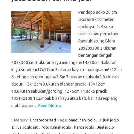
Pendopo soko 20 cm
ukuran 8×10 meter
speknya : 1. 4 soko
utama kayu perhutani
Randublatung Blora
20x20x380 2.ukuran
bentangan tengah
205×360 cm 3.ukuran kayu midangan=14×20cm 4.ukuran
kayu sunduk=17x17cm 5.ukuran kayu tumpangsari=6x12cm
6.ketinggian gunungan=3,5m 7.ukuran usuk=4×8 8.ukuran
dudur=12x12cm 9.ukuran blandar pracik=13×12cm
10.ukuran sabukan/gording=12×6cm 11.soko pracik
13x13x300 12.umpak bisa kayu atau batu kali 13.resplang
motif papan…
Read More »
Category:
Uncategorized
Tags:
bangunan joglo
,
Di jual joglo
,
Di jual joglo jati
,
foto rumah joglo
,
harga joglo
,
Jual joglo
,