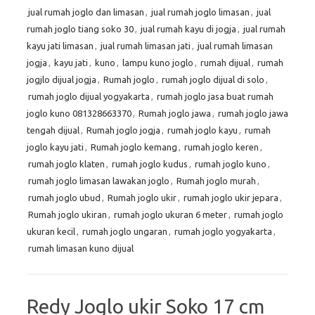
jual rumah joglo dan limasan
,
jual rumah joglo limasan
,
jual
rumah joglo tiang soko 30
,
jual rumah kayu di jogja
,
jual rumah
kayu jati limasan
,
jual rumah limasan jati
,
jual rumah limasan
jogja
,
kayu jati
,
kuno
,
lampu kuno joglo
,
rumah dijual
,
rumah
jogjlo dijual jogja
,
Rumah joglo
,
rumah joglo dijual di solo
,
rumah joglo dijual yogyakarta
,
rumah joglo jasa buat rumah
joglo kuno 081328663370
,
Rumah joglo jawa
,
rumah joglo jawa
tengah dijual
,
Rumah joglo jogja
,
rumah joglo kayu
,
rumah
joglo kayu jati
,
Rumah joglo kemang
,
rumah joglo keren
,
rumah joglo klaten
,
rumah joglo kudus
,
rumah joglo kuno
,
rumah joglo limasan lawakan joglo
,
Rumah joglo murah
,
rumah joglo ubud
,
Rumah joglo ukir
,
rumah joglo ukir jepara
,
Rumah joglo ukiran
,
rumah joglo ukuran 6 meter
,
rumah joglo
ukuran kecil
,
rumah joglo ungaran
,
rumah joglo yogyakarta
,
rumah limasan kuno dijual
Redy Joglo ukir Soko 17 cm