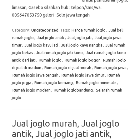
untuk pemesanan joglo,
limasan, Gasebo silahkan hub : telpon/sms/wa :
085647053750 galeri : Solo jawa tengah
Category:
Uncategorized
Tags:
Harga rumah joglo
,
Jual beli
rumah joglo
,
Jual joglo antik
,
Jual joglo jati
,
Jual joglo jawa
timur
,
Jual joglo kayu jati
,
Jual joglo kayu nangka
,
Jual rumah
joglo bekas
,
Jual rumah joglo jati kuno
,
Jual rumah joglo kuno
antik dari jati
,
Rumah joglo
,
Rumah joglo bogor
,
Rumah joglo
di jual di madiun
,
Rumah joglo di jual murah
,
Rumah joglo jawa
,
Rumah joglo jawa tengah
,
Rumah joglo jawa timur
,
Rumah
joglo jogja
,
Rumah joglo kemang
,
Rumah joglo minimalis
,
Rumah joglo modern
,
Rumah joglobandung
,
Sejarah rumah
joglo
Jual joglo murah, Jual joglo
antik, Jual joglo jati antik,