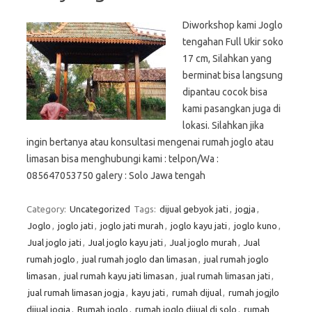
Diworkshop kami Joglo
tengahan Full Ukir soko
17 cm, Silahkan yang
berminat bisa langsung
dipantau cocok bisa
kami pasangkan juga di
lokasi. Silahkan jika
ingin bertanya atau konsultasi mengenai rumah joglo atau
limasan bisa menghubungi kami : telpon/Wa :
085647053750 galery : Solo Jawa tengah
Category:
Uncategorized
Tags:
dijual gebyok jati
,
jogja
,
Joglo
,
joglo jati
,
joglo jati murah
,
joglo kayu jati
,
joglo kuno
,
Jual joglo jati
,
Jual joglo kayu jati
,
Jual joglo murah
,
Jual
rumah joglo
,
jual rumah joglo dan limasan
,
jual rumah joglo
limasan
,
jual rumah kayu jati limasan
,
jual rumah limasan jati
,
jual rumah limasan jogja
,
kayu jati
,
rumah dijual
,
rumah jogjlo
dijual jogja
,
Rumah joglo
,
rumah joglo dijual di solo
,
rumah