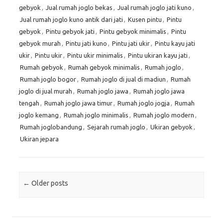
gebyok
,
Jual rumah joglo bekas
,
Jual rumah joglo jati kuno
,
Jual rumah joglo kuno antik dari jati
,
Kusen pintu
,
Pintu
gebyok
,
Pintu gebyok jati
,
Pintu gebyok minimalis
,
Pintu
gebyok murah
,
Pintu jati kuno
,
Pintu jati ukir
,
Pintu kayu jati
ukir
,
Pintu ukir
,
Pintu ukir minimalis
,
Pintu ukiran kayu jati
,
Rumah gebyok
,
Rumah gebyok minimalis
,
Rumah joglo
,
Rumah joglo bogor
,
Rumah joglo di jual di madiun
,
Rumah
joglo di jual murah
,
Rumah joglo jawa
,
Rumah joglo jawa
tengah
,
Rumah joglo jawa timur
,
Rumah joglo jogja
,
Rumah
joglo kemang
,
Rumah joglo minimalis
,
Rumah joglo modern
,
Rumah joglobandung
,
Sejarah rumah joglo
,
Ukiran gebyok
,
Ukiran jepara
Post navigation
←
Older posts