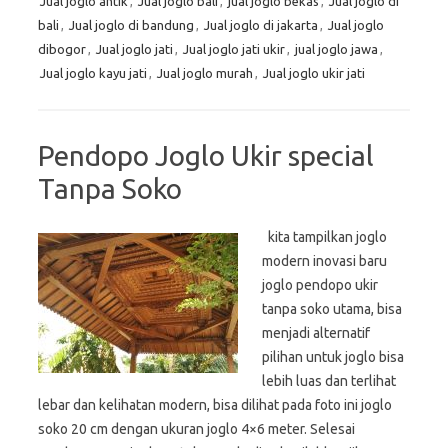
Jual joglo antik
,
Jual joglo bali
,
jual joglo bekas
,
Jual joglo di
bali
,
Jual joglo di bandung
,
Jual joglo di jakarta
,
Jual joglo
dibogor
,
Jual joglo jati
,
Jual joglo jati ukir
,
jual joglo jawa
,
Jual joglo kayu jati
,
Jual joglo murah
,
Jual joglo ukir jati
Pendopo Joglo Ukir special
Tanpa Soko
kita tampilkan joglo
modern inovasi baru
joglo pendopo ukir
tanpa soko utama, bisa
menjadi alternatif
pilihan untuk joglo bisa
lebih luas dan terlihat
lebar dan kelihatan modern, bisa dilihat pada foto ini joglo
soko 20 cm dengan ukuran joglo 4×6 meter. Selesai