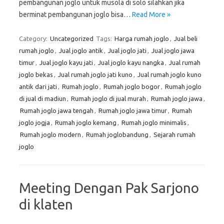
pembangunan joglo untuk musola di solo silahkan jika
berminat pembangunan joglo bisa…
Read More »
Category:
Uncategorized
Tags:
Harga rumah joglo
,
Jual beli
rumah joglo
,
Jual joglo antik
,
Jual joglo jati
,
Jual joglo jawa
timur
,
Jual joglo kayu jati
,
Jual joglo kayu nangka
,
Jual rumah
joglo bekas
,
Jual rumah joglo jati kuno
,
Jual rumah joglo kuno
antik dari jati
,
Rumah joglo
,
Rumah joglo bogor
,
Rumah joglo
di jual di madiun
,
Rumah joglo di jual murah
,
Rumah joglo jawa
,
Rumah joglo jawa tengah
,
Rumah joglo jawa timur
,
Rumah
joglo jogja
,
Rumah joglo kemang
,
Rumah joglo minimalis
,
Rumah joglo modern
,
Rumah joglobandung
,
Sejarah rumah
joglo
Meeting Dengan Pak Sarjono
di klaten