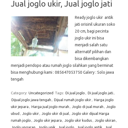
Jual joglo ukir, Jual joglo jati
Ready joglo ukir antik
jati orisinil ukuran soko
20 cm, bagi pecinta
joglo ukir ini bisa
menjadi salah satu
alternatif pilihan dan
bisa dikembangkan
menjadi pendopo atau rumah joglo silahkan yang berminat
bisa menghubungi kami : 085647053750 Galery : Solo jawa
tengah
Category:
Uncategorized
Tags:
Di jual joglo
,
Di jual joglo jati
,
Dijual joglo jawa tengah
,
Dijual rumah joglo ukir
,
Harga joglo
ukir jepara
,
Harga jual joglo murah
,
Joglo di jual murah
,
Joglo
ubud
,
Joglo ukir
,
Joglo ukir di jual
,
Joglo ukir dijual Harga
rumah joglo
,
Joglo ukir jepara
,
Joglo ukir kudus
,
Joglo ukiran
,
Joglo ungaran
,
Joglo unik
,
Jual joglo
,
Jual joglo antik
,
Jual