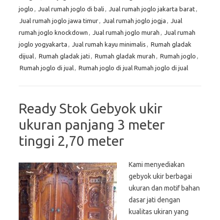
joglo
,
Jual rumah joglo di bali
,
Jual rumah joglo jakarta barat
,
Jual rumah joglo jawa timur
,
Jual rumah joglo jogja
,
Jual
rumah joglo knockdown
,
Jual rumah joglo murah
,
Jual rumah
joglo yogyakarta
,
Jual rumah kayu minimalis
,
Rumah gladak
dijual
,
Rumah gladak jati
,
Rumah gladak murah
,
Rumah joglo
,
Rumah joglo di jual
,
Rumah joglo di jual Rumah joglo di jual
Ready Stok Gebyok ukir
ukuran panjang 3 meter
tinggi 2,70 meter
Kami menyediakan
gebyok ukir berbagai
ukuran dan motif bahan
dasar jati dengan
kualitas ukiran yang