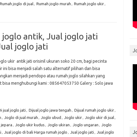
 Rumah joglo di jual
,
Rumah joglo murah
,
Rumah joglo ukir
,
joglo antik, Jual joglo jati
Jual joglo jati
J
glo ukir antik jati orisinil ukuran soko 20 cm, bagi pecinta
ir ini bisa menjadi salah satu alternatif pilihan dan bisa
ngkan menjadi pendopo atau rumah joglo silahkan yang
t bisa menghubungi kami : 085647053750 Galery : Solo jawa
ah
i jual joglo jati
,
Dijual joglo jawa tengah
,
Dijual rumah joglo ukir
,
h
,
Joglo di jual murah
,
Joglo ubud
,
Joglo ukir
,
Joglo ukir di jual
,
 jepara
,
Joglo ukir kudus
,
Joglo ukiran
,
Joglo ungaran
,
Joglo
J
i
,
Jual joglo di bali Harga rumah joglo
,
Jual joglo jati
,
Jual joglo