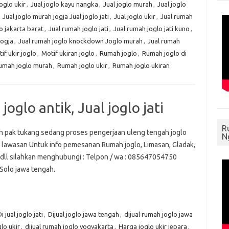
Joglo ukir
,
Jual joglo kayu nangka
,
Jual joglo murah
,
Jual joglo
,
Jual joglo murah jogja Jual joglo jati
,
Jual joglo ukir
,
Jual rumah
o jakarta barat
,
Jual rumah joglo jati
,
Jual rumah joglo jati kuno
,
jogja
,
Jual rumah joglo knockdown Joglo murah
,
Jual rumah
if ukir joglo
,
Motif ukiran joglo
,
Rumah joglo
,
Rumah joglo di
umah joglo murah
,
Rumah joglo ukir
,
Rumah joglo ukiran
joglo antik, Jual joglo jati
R
ah pak tukang sedang proses pengerjaan uleng tengah joglo
N
ti lawasan Untuk info pemesanan Rumah joglo, Limasan, Gladak,
dll silahkan menghubungi : Telpon / wa : 085647054750
: Solo jawa tengah.
i jual joglo jati
,
Dijual joglo jawa tengah
,
dijual rumah joglo jawa
lo ukir
,
dijual rumah joglo yogyakarta
,
Harga joglo ukir jepara
,