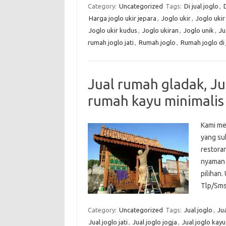
Category:
Uncategorized
Tags:
Di jual joglo
,
D
Harga joglo ukir jepara
,
Joglo ukir
,
Joglo ukir 
Joglo ukir kudus
,
Joglo ukiran
,
Joglo unik
,
Ju
rumah joglo jati
,
Rumah joglo
,
Rumah joglo di 
Jual rumah gladak, Jua
rumah kayu minimalis
Kami me
yang suk
restora
nyaman 
pilihan.
Tlp/Sm
Category:
Uncategorized
Tags:
Jual joglo
,
Jua
Jual joglo jati
,
Jual joglo jogja
,
Jual joglo kayu 