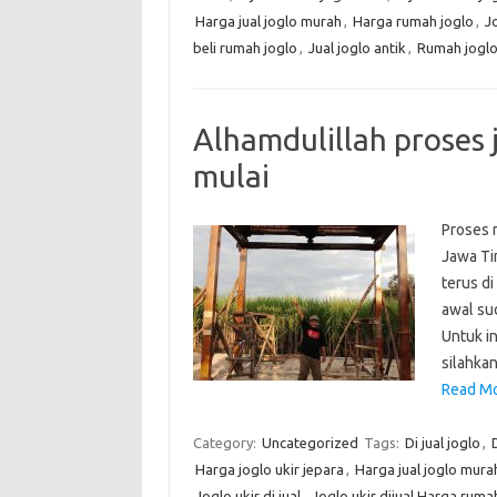
Harga jual joglo murah
,
Harga rumah joglo
,
J
beli rumah joglo
,
Jual joglo antik
,
Rumah joglo 
Alhamdulillah proses 
mulai
Proses m
Jawa Ti
terus di
awal su
Untuk i
silahka
Read Mo
Category:
Uncategorized
Tags:
Di jual joglo
,
D
Harga joglo ukir jepara
,
Harga jual joglo mura
Joglo ukir di jual
,
Joglo ukir dijual Harga ruma