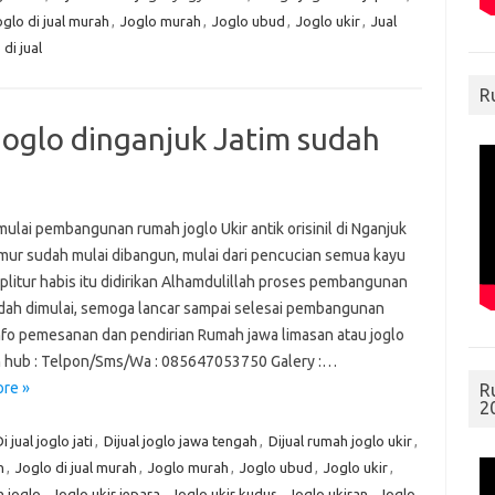
oglo di jual murah
,
Joglo murah
,
Joglo ubud
,
Joglo ukir
,
Jual
di jual
R
joglo dinganjuk Jatim sudah
ulai pembangunan rumah joglo Ukir antik orisinil di Nganjuk
mur sudah mulai dibangun, mulai dari pencucian semua kayu
 plitur habis itu didirikan Alhamdulillah proses pembangunan
dah dimulai, semoga lancar sampai selesai pembangunan
nfo pemesanan dan pendirian Rumah jawa limasan atau joglo
n hub : Telpon/Sms/Wa : 085647053750 Galery :…
re »
R
2
i jual joglo jati
,
Dijual joglo jawa tengah
,
Dijual rumah joglo ukir
,
h
,
Joglo di jual murah
,
Joglo murah
,
Joglo ubud
,
Joglo ukir
,
h joglo
,
Joglo ukir jepara
,
Joglo ukir kudus
,
Joglo ukiran
,
Joglo