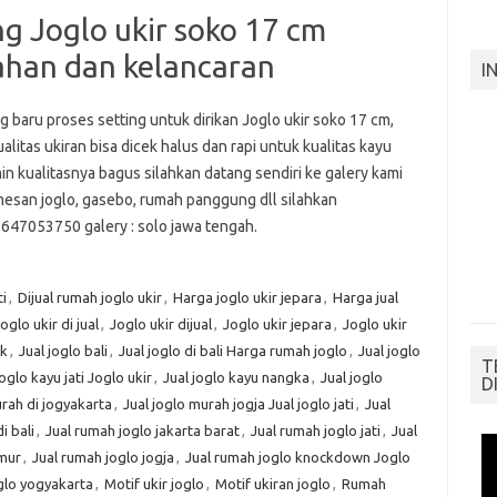
ng Joglo ukir soko 17 cm
ahan dan kelancaran
I
 baru proses setting untuk dirikan Joglo ukir soko 17 cm,
alitas ukiran bisa dicek halus dan rapi untuk kualitas kayu
in kualitasnya bagus silahkan datang sendiri ke galery kami
mesan joglo, gasebo, rumah panggung dll silahkan
647053750 galery : solo jawa tengah.
ti
,
Dijual rumah joglo ukir
,
Harga joglo ukir jepara
,
Harga jual
oglo ukir di jual
,
Joglo ukir dijual
,
Joglo ukir jepara
,
Joglo ukir
ik
,
Jual joglo bali
,
Jual joglo di bali Harga rumah joglo
,
Jual joglo
T
joglo kayu jati Joglo ukir
,
Jual joglo kayu nangka
,
Jual joglo
D
urah di jogyakarta
,
Jual joglo murah jogja Jual joglo jati
,
Jual
i bali
,
Jual rumah joglo jakarta barat
,
Jual rumah joglo jati
,
Jual
imur
,
Jual rumah joglo jogja
,
Jual rumah joglo knockdown Joglo
glo yogyakarta
,
Motif ukir joglo
,
Motif ukiran joglo
,
Rumah