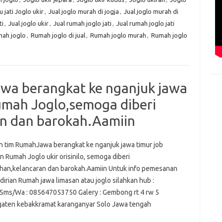
u jati Joglo ukir
,
Jual joglo murah di jogja
,
Jual joglo murah di
ti
,
Jual joglo ukir
,
Jual rumah joglo jati
,
Jual rumah joglo jati
ah joglo
,
Rumah joglo di jual
,
Rumah joglo murah
,
Rumah joglo
awa berangkat ke nganjuk jawa
Rumah Joglo,semoga diberi
n dan barokah.Aamiin
ah tim RumahJawa berangkat ke nganjuk jawa timur job
n Rumah Joglo ukir orisinilo, semoga diberi
an,kelancaran dan barokah.Aamiin Untuk info pemesanan
irian Rumah jawa limasan atau joglo silahkan hub :
Sms/Wa : 085647053750 Galery : Gembong rt 4 rw 5
aten kebakkramat karanganyar Solo Jawa tengah