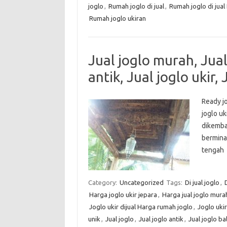
joglo
,
Rumah joglo di jual
,
Rumah joglo di jual
Rumah joglo ukiran
Jual joglo murah, Jual 
antik, Jual joglo ukir, 
Ready jo
joglo uk
dikemba
bermina
teng
Category:
Uncategorized
Tags:
Di jual joglo
,
D
Harga joglo ukir jepara
,
Harga jual joglo mura
Joglo ukir dijual Harga rumah joglo
,
Joglo ukir
unik
,
Jual joglo
,
Jual joglo antik
,
Jual joglo bal