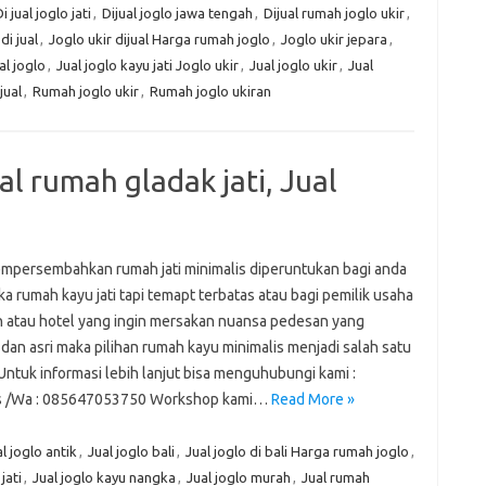
i jual joglo jati
,
Dijual joglo jawa tengah
,
Dijual rumah joglo ukir
,
di jual
,
Joglo ukir dijual Harga rumah joglo
,
Joglo ukir jepara
,
al joglo
,
Jual joglo kayu jati Joglo ukir
,
Jual joglo ukir
,
Jual
jual
,
Rumah joglo ukir
,
Rumah joglo ukiran
l rumah gladak jati, Jual
mpersembahkan rumah jati minimalis diperuntukan bagi anda
a rumah kayu jati tapi temapt terbatas atau bagi pemilik usaha
n atau hotel yang ingin mersakan nuansa pedesan yang
dan asri maka pilihan rumah kayu minimalis menjadi salah satu
 Untuk informasi lebih lanjut bisa menguhubungi kami :
s /Wa : 085647053750 Workshop kami…
Read More »
l joglo antik
,
Jual joglo bali
,
Jual joglo di bali Harga rumah joglo
,
jati
,
Jual joglo kayu nangka
,
Jual joglo murah
,
Jual rumah