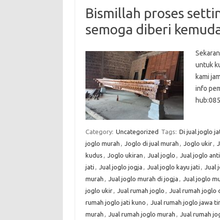
Bismillah proses setti
semoga diberi kemud
Sekarang
untuk ku
kami jam
info pe
hub:085
Category:
Uncategorized
Tags:
Di jual joglo ja
joglo murah
,
Joglo di jual murah
,
Joglo ukir
,
J
kudus
,
Joglo ukiran
,
Jual joglo
,
Jual joglo ant
jati
,
Jual joglo jogja
,
Jual joglo kayu jati
,
Jual 
murah
,
Jual joglo murah di jogja
,
Jual joglo m
joglo ukir
,
Jual rumah joglo
,
Jual rumah joglo d
rumah joglo jati kuno
,
Jual rumah joglo jawa t
murah
,
Jual rumah joglo murah
,
Jual rumah jo