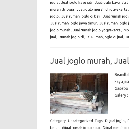
jogja
,
Jual joglo kayu jati
,
Jual joglo kayu jati 
murah di jogja
,
Jual joglo murah di jogyakarta
joglo
,
Jual rumah joglo di bali
,
Jual rumah jogl
Jual rumah joglo jawa timur
,
Jual rumah joglo 
joglo murah
,
Jual rumah joglo yogyakarta
,
Mot
jual
,
Rumah joglo di jual Rumah joglo di jual
,
R
Jual joglo murah, Jual 
Bismill
kayu ja
Gasebo 
Galery 
Category:
Uncategorized
Tags:
Di jual joglo
,
D
timur
,
dijual rumah joglo solo
,
Dijual rumah jog