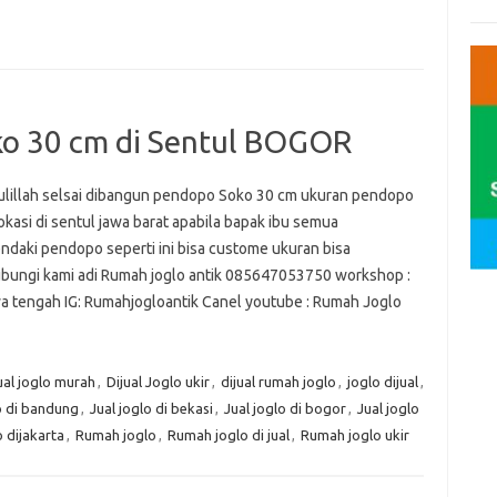
ko 30 cm di Sentul BOGOR
lillah selsai dibangun pendopo Soko 30 cm ukuran pendopo
kasi di sentul jawa barat apabila bapak ibu semua
daki pendopo seperti ini bisa custome ukuran bisa
ungi kami adi Rumah joglo antik 085647053750 workshop :
wa tengah IG: Rumahjogloantik Canel youtube : Rumah Joglo
ual joglo murah
,
Dijual Joglo ukir
,
dijual rumah joglo
,
joglo dijual
,
o di bandung
,
Jual joglo di bekasi
,
Jual joglo di bogor
,
Jual joglo
o dijakarta
,
Rumah joglo
,
Rumah joglo di jual
,
Rumah joglo ukir