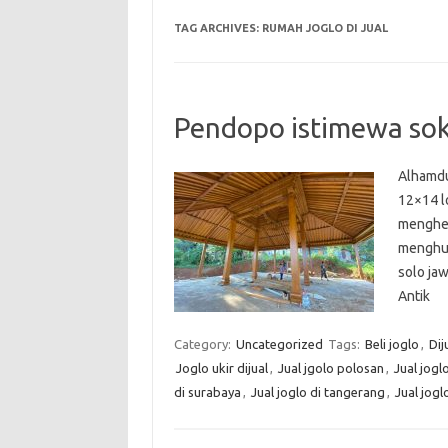
TAG ARCHIVES:
RUMAH JOGLO DI JUAL
Pendopo istimewa so
Alhamdu
12×14 lo
menghen
menghub
solo ja
Antik
Category:
Uncategorized
Tags:
Beli joglo
,
Dij
Joglo ukir dijual
,
Jual jgolo polosan
,
Jual jogl
di surabaya
,
Jual joglo di tangerang
,
Jual jogl