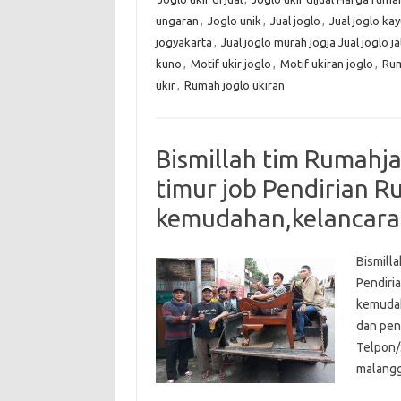
ungaran
,
Joglo unik
,
Jual joglo
,
Jual joglo kay
jogyakarta
,
Jual joglo murah jogja Jual joglo ja
kuno
,
Motif ukir joglo
,
Motif ukiran joglo
,
Rum
ukir
,
Rumah joglo ukiran
Bismillah tim Rumahj
timur job Pendirian 
kemudahan,kelancara
Bismill
Pendiria
kemudah
dan pend
Telpon/
malangg