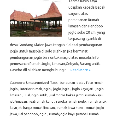
Terima Kasih saya
ucapkan kepada Bapak
sarjono atas
pemesanan Rumah
limasan dan Pendopo
joglo soko 20 cm, yang
terpasang syantik di
desa Gondang Klaten jawa tengah. Selesai pembangunan
joglo untuk musola di solo silahkan jika berminat
pembangunan joglo bisa untuk masjid atau musola. Info
pemesanan Rumah Joglo, Limasan,Gebyok, Barang antik,
Gasebo dll silahkan menghubungi :…
Read More »
Category:
Uncategorized
Tags:
bangunan joglo
,
foto rumah
joglo
,
interior rumah joglo
,
joglo jogja
,
joglo kayu jati
,
joglo
limasan
,
Jual joglo antik
,
jual motor bekas jambi rumah kayu
jati limasan
,
jual rumah kuno
,
rangka rumah joglo
,
rumah antik
kayu jati harga rumah limasan
,
rumah jawa kuno
,
rumah joglo
jawa jual pendopo joglo
,
rumah joglo kayu pembeli rumah