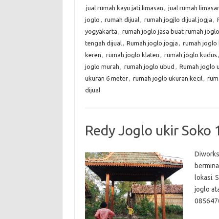
jual rumah kayu jati limasan
,
jual rumah limasan
joglo
,
rumah dijual
,
rumah jogjlo dijual jogja
,
yogyakarta
,
rumah joglo jasa buat rumah jog
tengah dijual
,
Rumah joglo jogja
,
rumah joglo
keren
,
rumah joglo klaten
,
rumah joglo kudus
joglo murah
,
rumah joglo ubud
,
Rumah joglo u
ukuran 6 meter
,
rumah joglo ukuran kecil
,
rum
dijual
Redy Joglo ukir Soko 
Diworks
bermina
lokasi. 
joglo a
0856470