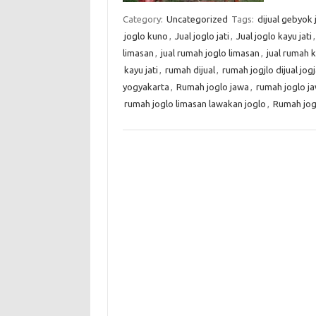
Category:
Uncategorized
Tags:
dijual gebyok j
joglo kuno
,
Jual joglo jati
,
Jual joglo kayu jati
limasan
,
jual rumah joglo limasan
,
jual rumah k
kayu jati
,
rumah dijual
,
rumah jogjlo dijual jog
yogyakarta
,
Rumah joglo jawa
,
rumah joglo ja
rumah joglo limasan lawakan joglo
,
Rumah jog