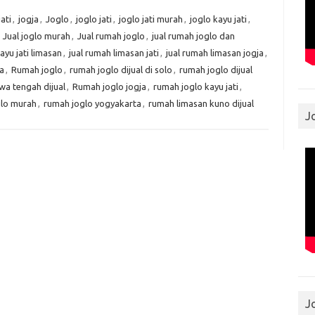
ati
,
jogja
,
Joglo
,
joglo jati
,
joglo jati murah
,
joglo kayu jati
,
,
Jual joglo murah
,
Jual rumah joglo
,
jual rumah joglo dan
ayu jati limasan
,
jual rumah limasan jati
,
jual rumah limasan jogja
,
ja
,
Rumah joglo
,
rumah joglo dijual di solo
,
rumah joglo dijual
wa tengah dijual
,
Rumah joglo jogja
,
rumah joglo kayu jati
,
lo murah
,
rumah joglo yogyakarta
,
rumah limasan kuno dijual
J
J