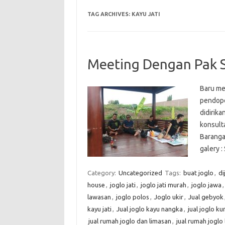
TAG ARCHIVES:
KAYU JATI
Meeting Dengan Pak S
Baru me
pendopo
didirika
konsult
Baranga
galery 
Category:
Uncategorized
Tags:
buat joglo
,
di
house
,
joglo jati
,
joglo jati murah
,
joglo jawa
lawasan
,
joglo polos
,
Joglo ukir
,
Jual gebyok
kayu jati
,
Jual joglo kayu nangka
,
jual joglo ku
jual rumah joglo dan limasan
,
jual rumah joglo