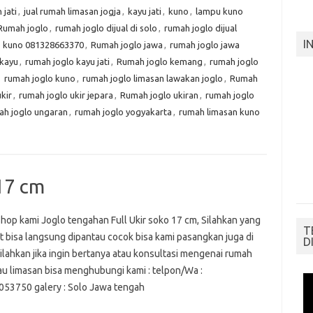
 jati
,
jual rumah limasan jogja
,
kayu jati
,
kuno
,
lampu kuno
Rumah joglo
,
rumah joglo dijual di solo
,
rumah joglo dijual
I
lo kuno 081328663370
,
Rumah joglo jawa
,
rumah joglo jawa
 kayu
,
rumah joglo kayu jati
,
Rumah joglo kemang
,
rumah joglo
,
rumah joglo kuno
,
rumah joglo limasan lawakan joglo
,
Rumah
kir
,
rumah joglo ukir jepara
,
Rumah joglo ukiran
,
rumah joglo
ah joglo ungaran
,
rumah joglo yogyakarta
,
rumah limasan kuno
17 cm
hop kami Joglo tengahan Full Ukir soko 17 cm, Silahkan yang
T
t bisa langsung dipantau cocok bisa kami pasangkan juga di
D
Silahkan jika ingin bertanya atau konsultasi mengenai rumah
tau limasan bisa menghubungi kami : telpon/Wa :
53750 galery : Solo Jawa tengah