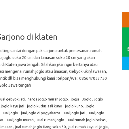
arjono di klaten
eting santai dengan pak sarjono untuk pemesanan rumah
 joglo soko 20 cm dan Limasan soko 20 cm yang akan
n di Klaten jawa tengah. Silahkan jika ingin bertanya atau
asi mengenai rumah joglo atau limasan, Gebyok ukir/lawasan,
ntik dll bisa menghubungi kami : telpon/Wa : 085647053750
: Solo Jawa tengah
jual gebyok jati
,
harga joglo murah joglo
,
jogja
,
Joglo
,
joglo
,
joglo kayu jati
,
joglo kudus asli kuno
,
joglo kuno
,
joglo
,
Jual joglo
,
jual joglo di yogyakarta
,
Jual joglo jati
,
Jual joglo
no
,
Jual joglo murah
,
Jual rumah joglo
,
Jual rumah joglo bekas
,
 limasan
,
jual rumah joglo tiang soko 30
,
jual rumah kayu di jogja
,