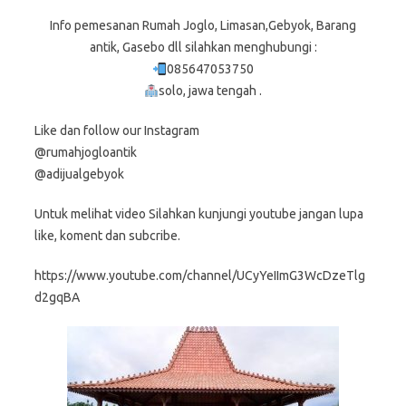
Info pemesanan Rumah Joglo, Limasan,Gebyok, Barang
antik, Gasebo dll silahkan menghubungi :
085647053750
solo, jawa tengah .
Like dan follow our Instagram
@rumahjogloantik
@adijualgebyok
Untuk melihat video Silahkan kunjungi youtube jangan lupa
like, koment dan subcribe.
https://www.youtube.com/channel/UCyYeIImG3WcDzeTlg
d2gqBA