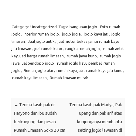
Category:
Uncategorized
Tags:
bangunan joglo
,
foto rumah
joglo
,
interior rumah joglo
,
joglo jogja
,
joglo kayu jati
,
joglo
limasan
,
Jual joglo antik
,
jual motor bekas jambi rumah kayu
jati limasan
,
jual rumah kuno
,
rangka rumah joglo
,
rumah antik
kayu jati harga rumah limasan
,
rumah jawa kuno
,
rumah joglo
jawa jual pendopo joglo
,
rumah joglo kayu pembeli rumah
joglo
,
Rumah joglo ukir
,
rumah kayu jati
,
rumah kayu jati kuno
,
rumah kayu limasan
,
Rumah limasan murah
Post navigation
←
Terima kasih pak dr.
Terima kasih pak Madya, Pak
Haryono dan ibu sudah
upang dan pak arif atas
berkunjung dan pesan
kunjunganya membantu
Rumah Limasan Soko 20 cm
setting joglo lawasan di