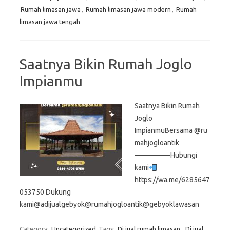
Rumah limasan jawa
,
Rumah limasan jawa modern
,
Rumah
limasan jawa tengah
Saatnya Bikin Rumah Joglo
Impianmu
Saatnya Bikin Rumah
Joglo
ImpianmuBersama @ru
mahjogloantik
—————Hubungi
kami
https://wa.me/6285647
053750 Dukung
kami@adijualgebyok@rumahjogloantik@gebyoklawasan
Category:
Uncategorized
Tags:
Di jual rumah limasan
,
Di jual