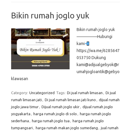
Bikin rumah joglo yuk
Bikin rumah joglo yuk
—————Hubungi
kami
https://wa.me/6285647
053750 Dukung
kami@adijualgebyok@r
umahjogloantik@gebyo
klawasan
Category:
Uncategorized
Tags:
Di jual rumah limasan
,
Di jual
rumah limasan jati
,
Di jual rumah limasan jati kuno
,
dijual rumah
joglo jawa timur
,
Dijual rumah joglo ukir
,
dijual rumah joglo
yogyakarta
,
harga rumah joglo di solo
,
harga rumah joglo
sederhana
,
harga rumah joglo tua
,
harga rumah joglo
tumpangsari
,
harga rumah makan joglo sumedang
,
jual rumah