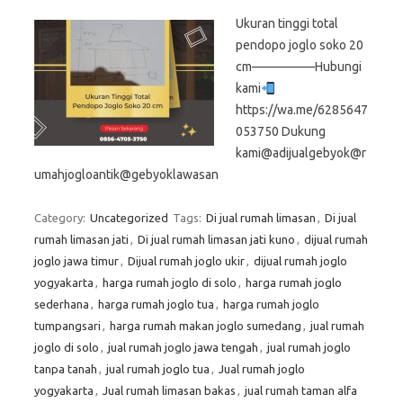
Ukuran tinggi total
pendopo joglo soko 20
cm—————Hubungi
kami
https://wa.me/6285647
053750 Dukung
kami@adijualgebyok@r
umahjogloantik@gebyoklawasan
Category:
Uncategorized
Tags:
Di jual rumah limasan
,
Di jual
rumah limasan jati
,
Di jual rumah limasan jati kuno
,
dijual rumah
joglo jawa timur
,
Dijual rumah joglo ukir
,
dijual rumah joglo
yogyakarta
,
harga rumah joglo di solo
,
harga rumah joglo
sederhana
,
harga rumah joglo tua
,
harga rumah joglo
tumpangsari
,
harga rumah makan joglo sumedang
,
jual rumah
joglo di solo
,
jual rumah joglo jawa tengah
,
jual rumah joglo
tanpa tanah
,
jual rumah joglo tua
,
Jual rumah joglo
yogyakarta
,
Jual rumah limasan bakas
,
jual rumah taman alfa