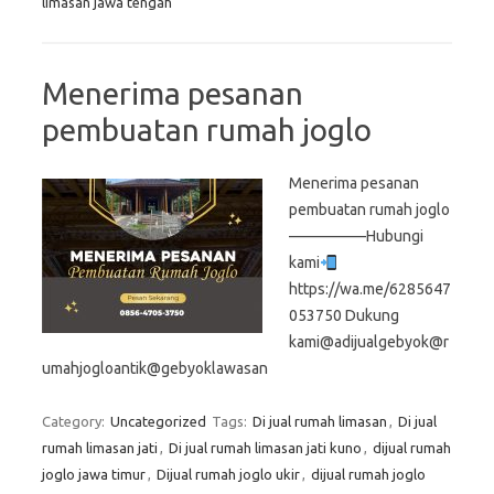
limasan jawa tengah
Menerima pesanan
pembuatan rumah joglo
Menerima pesanan
pembuatan rumah joglo
—————Hubungi
kami
https://wa.me/6285647
053750 Dukung
kami@adijualgebyok@r
umahjogloantik@gebyoklawasan
Category:
Uncategorized
Tags:
Di jual rumah limasan
,
Di jual
rumah limasan jati
,
Di jual rumah limasan jati kuno
,
dijual rumah
joglo jawa timur
,
Dijual rumah joglo ukir
,
dijual rumah joglo