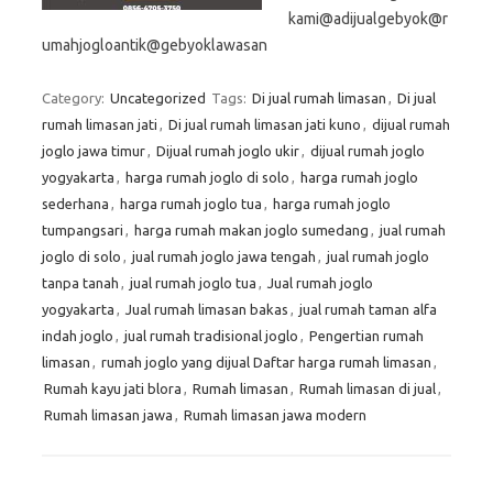
kami@adijualgebyok@r
umahjogloantik@gebyoklawasan
Category:
Uncategorized
Tags:
Di jual rumah limasan
,
Di jual
rumah limasan jati
,
Di jual rumah limasan jati kuno
,
dijual rumah
joglo jawa timur
,
Dijual rumah joglo ukir
,
dijual rumah joglo
yogyakarta
,
harga rumah joglo di solo
,
harga rumah joglo
sederhana
,
harga rumah joglo tua
,
harga rumah joglo
tumpangsari
,
harga rumah makan joglo sumedang
,
jual rumah
joglo di solo
,
jual rumah joglo jawa tengah
,
jual rumah joglo
tanpa tanah
,
jual rumah joglo tua
,
Jual rumah joglo
yogyakarta
,
Jual rumah limasan bakas
,
jual rumah taman alfa
indah joglo
,
jual rumah tradisional joglo
,
Pengertian rumah
limasan
,
rumah joglo yang dijual Daftar harga rumah limasan
,
Rumah kayu jati blora
,
Rumah limasan
,
Rumah limasan di jual
,
Rumah limasan jawa
,
Rumah limasan jawa modern