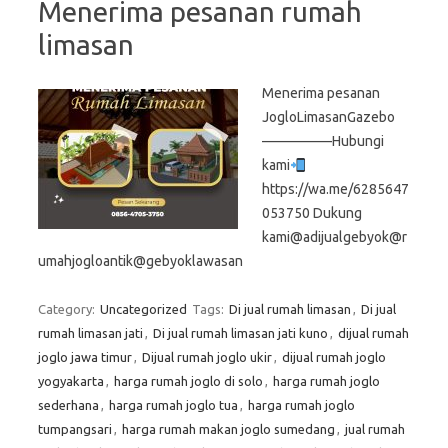
Menerima pesanan rumah
limasan
Menerima pesanan
JogloLimasanGazebo
—————Hubungi
kami
https://wa.me/6285647
053750 Dukung
kami@adijualgebyok@r
umahjogloantik@gebyoklawasan
Category:
Uncategorized
Tags:
Di jual rumah limasan
,
Di jual
rumah limasan jati
,
Di jual rumah limasan jati kuno
,
dijual rumah
joglo jawa timur
,
Dijual rumah joglo ukir
,
dijual rumah joglo
yogyakarta
,
harga rumah joglo di solo
,
harga rumah joglo
sederhana
,
harga rumah joglo tua
,
harga rumah joglo
tumpangsari
,
harga rumah makan joglo sumedang
,
jual rumah