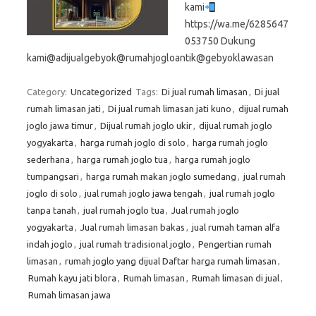
kami
https://wa.me/6285647
053750 Dukung
kami@adijualgebyok@rumahjogloantik@gebyoklawasan
Category:
Uncategorized
Tags:
Di jual rumah limasan
,
Di jual
rumah limasan jati
,
Di jual rumah limasan jati kuno
,
dijual rumah
joglo jawa timur
,
Dijual rumah joglo ukir
,
dijual rumah joglo
yogyakarta
,
harga rumah joglo di solo
,
harga rumah joglo
sederhana
,
harga rumah joglo tua
,
harga rumah joglo
tumpangsari
,
harga rumah makan joglo sumedang
,
jual rumah
joglo di solo
,
jual rumah joglo jawa tengah
,
jual rumah joglo
tanpa tanah
,
jual rumah joglo tua
,
Jual rumah joglo
yogyakarta
,
Jual rumah limasan bakas
,
jual rumah taman alfa
indah joglo
,
jual rumah tradisional joglo
,
Pengertian rumah
limasan
,
rumah joglo yang dijual Daftar harga rumah limasan
,
Rumah kayu jati blora
,
Rumah limasan
,
Rumah limasan di jual
,
Rumah limasan jawa