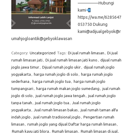
—————Hubungi
kami
https://wa.me/6285647
053750 Dukung
kami@adijualgebyok@r
umahjogloantik@gebyoklawasan
Category:
Uncategorized
Tags:
Di jual rumah limasan
,
Di jual
rumah limasan jati
,
Di jual rumah limasan jati kuno
,
dijual rumah
joglo jawa timur
,
Dijual rumah joglo ukir
,
dijual rumah joglo
yogyakarta
,
harga rumah joglo di solo
,
harga rumah joglo
sederhana
,
harga rumah joglo tua
,
harga rumah joglo
tumpangsari
,
harga rumah makan joglo sumedang
,
jual rumah
joglo di solo
,
jual rumah joglo jawa tengah
,
jual rumah joglo
tanpa tanah
,
jual rumah joglo tua
,
Jual rumah joglo
yogyakarta
,
Jual rumah limasan bakas
,
jual rumah taman alfa
indah joglo
,
jual rumah tradisional joglo
,
Pengertian rumah
limasan
,
rumah joglo yang dijual Daftar harga rumah limasan
,
Rumah kayu jati blora
,
Rumah limasan
,
Rumah limasan di jual
,