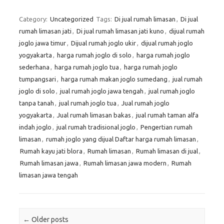
Category:
Uncategorized
Tags:
Di jual rumah limasan
,
Di jual
rumah limasan jati
,
Di jual rumah limasan jati kuno
,
dijual rumah
joglo jawa timur
,
Dijual rumah joglo ukir
,
dijual rumah joglo
yogyakarta
,
harga rumah joglo di solo
,
harga rumah joglo
sederhana
,
harga rumah joglo tua
,
harga rumah joglo
tumpangsari
,
harga rumah makan joglo sumedang
,
jual rumah
joglo di solo
,
jual rumah joglo jawa tengah
,
jual rumah joglo
tanpa tanah
,
jual rumah joglo tua
,
Jual rumah joglo
yogyakarta
,
Jual rumah limasan bakas
,
jual rumah taman alfa
indah joglo
,
jual rumah tradisional joglo
,
Pengertian rumah
limasan
,
rumah joglo yang dijual Daftar harga rumah limasan
,
Rumah kayu jati blora
,
Rumah limasan
,
Rumah limasan di jual
,
Rumah limasan jawa
,
Rumah limasan jawa modern
,
Rumah
limasan jawa tengah
Post navigation
←
Older posts