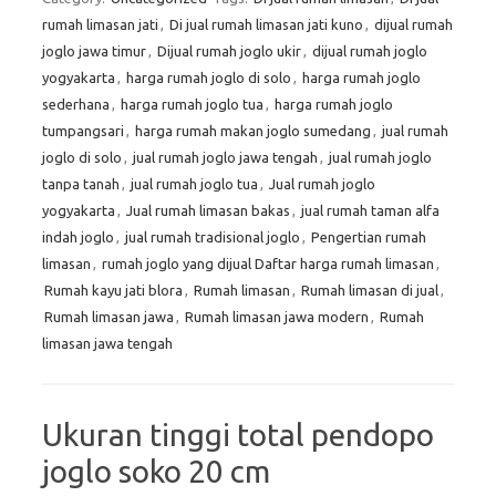
rumah limasan jati
,
Di jual rumah limasan jati kuno
,
dijual rumah
joglo jawa timur
,
Dijual rumah joglo ukir
,
dijual rumah joglo
yogyakarta
,
harga rumah joglo di solo
,
harga rumah joglo
sederhana
,
harga rumah joglo tua
,
harga rumah joglo
tumpangsari
,
harga rumah makan joglo sumedang
,
jual rumah
joglo di solo
,
jual rumah joglo jawa tengah
,
jual rumah joglo
tanpa tanah
,
jual rumah joglo tua
,
Jual rumah joglo
yogyakarta
,
Jual rumah limasan bakas
,
jual rumah taman alfa
indah joglo
,
jual rumah tradisional joglo
,
Pengertian rumah
limasan
,
rumah joglo yang dijual Daftar harga rumah limasan
,
Rumah kayu jati blora
,
Rumah limasan
,
Rumah limasan di jual
,
Rumah limasan jawa
,
Rumah limasan jawa modern
,
Rumah
limasan jawa tengah
Ukuran tinggi total pendopo
joglo soko 20 cm