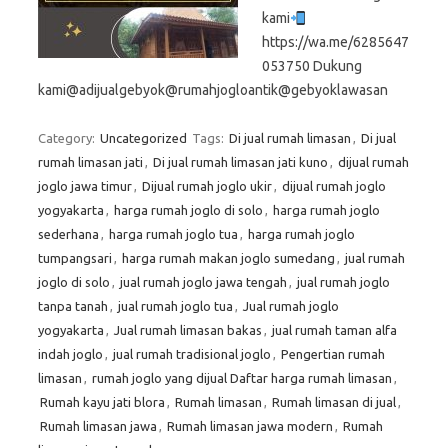
kami
https://wa.me/6285647
053750 Dukung
kami@adijualgebyok@rumahjogloantik@gebyoklawasan
Category:
Uncategorized
Tags:
Di jual rumah limasan
,
Di jual
rumah limasan jati
,
Di jual rumah limasan jati kuno
,
dijual rumah
joglo jawa timur
,
Dijual rumah joglo ukir
,
dijual rumah joglo
yogyakarta
,
harga rumah joglo di solo
,
harga rumah joglo
sederhana
,
harga rumah joglo tua
,
harga rumah joglo
tumpangsari
,
harga rumah makan joglo sumedang
,
jual rumah
joglo di solo
,
jual rumah joglo jawa tengah
,
jual rumah joglo
tanpa tanah
,
jual rumah joglo tua
,
Jual rumah joglo
yogyakarta
,
Jual rumah limasan bakas
,
jual rumah taman alfa
indah joglo
,
jual rumah tradisional joglo
,
Pengertian rumah
limasan
,
rumah joglo yang dijual Daftar harga rumah limasan
,
Rumah kayu jati blora
,
Rumah limasan
,
Rumah limasan di jual
,
Rumah limasan jawa
,
Rumah limasan jawa modern
,
Rumah