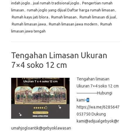
indah joglo
,
jual rumah tradisional joglo
,
Pengertian rumah
limasan
,
rumah joglo yang dijual Daftar harga rumah limasan
,
Rumah kayu jati blora
,
Rumah limasan
,
Rumah limasan di jual
,
Rumah limasan jawa
,
Rumah limasan jawa modern
,
Rumah
limasan jawa tengah
Tengahan Limasan Ukuran
7×4 soko 12 cm
Tengahan limasan
Ukuran 7×4 soko 12 cm
—————Hubungi
kami
https://wa.me/6285647
053750 Dukung
kami@adijualgebyok@r
umahjogloantik@gebyoklawasan