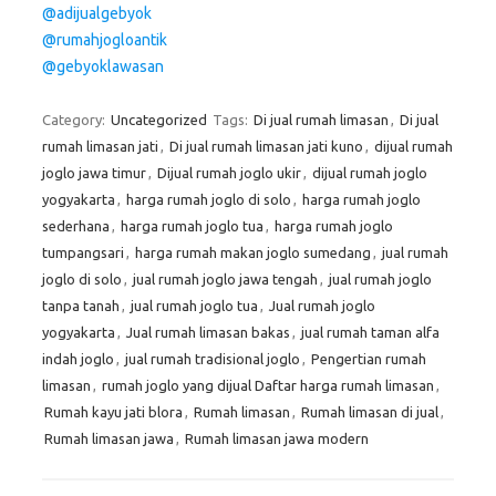
@adijualgebyok
@rumahjogloantik
@gebyoklawasan
Category:
Uncategorized
Tags:
Di jual rumah limasan
,
Di jual
rumah limasan jati
,
Di jual rumah limasan jati kuno
,
dijual rumah
joglo jawa timur
,
Dijual rumah joglo ukir
,
dijual rumah joglo
yogyakarta
,
harga rumah joglo di solo
,
harga rumah joglo
sederhana
,
harga rumah joglo tua
,
harga rumah joglo
tumpangsari
,
harga rumah makan joglo sumedang
,
jual rumah
joglo di solo
,
jual rumah joglo jawa tengah
,
jual rumah joglo
tanpa tanah
,
jual rumah joglo tua
,
Jual rumah joglo
yogyakarta
,
Jual rumah limasan bakas
,
jual rumah taman alfa
indah joglo
,
jual rumah tradisional joglo
,
Pengertian rumah
limasan
,
rumah joglo yang dijual Daftar harga rumah limasan
,
Rumah kayu jati blora
,
Rumah limasan
,
Rumah limasan di jual
,
Rumah limasan jawa
,
Rumah limasan jawa modern