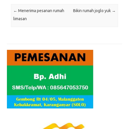
Post navigation
←
Menerima pesanan rumah
Bikin rumah joglo yuk
→
limasan