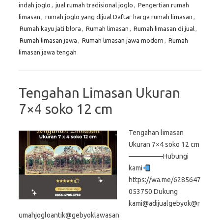
indah joglo
,
jual rumah tradisional joglo
,
Pengertian rumah
limasan
,
rumah joglo yang dijual Daftar harga rumah limasan
,
Rumah kayu jati blora
,
Rumah limasan
,
Rumah limasan di jual
,
Rumah limasan jawa
,
Rumah limasan jawa modern
,
Rumah
limasan jawa tengah
Tengahan Limasan Ukuran
7×4 soko 12 cm
Tengahan limasan
Ukuran 7×4 soko 12 cm
—————Hubungi
kami
https://wa.me/6285647
053750 Dukung
kami@adijualgebyok@r
umahjogloantik@gebyoklawasan