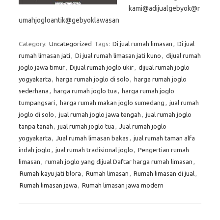
kami@adijualgebyok@r
umahjogloantik@gebyoklawasan
Category:
Uncategorized
Tags:
Di jual rumah limasan
,
Di jual
rumah limasan jati
,
Di jual rumah limasan jati kuno
,
dijual rumah
joglo jawa timur
,
Dijual rumah joglo ukir
,
dijual rumah joglo
yogyakarta
,
harga rumah joglo di solo
,
harga rumah joglo
sederhana
,
harga rumah joglo tua
,
harga rumah joglo
tumpangsari
,
harga rumah makan joglo sumedang
,
jual rumah
joglo di solo
,
jual rumah joglo jawa tengah
,
jual rumah joglo
tanpa tanah
,
jual rumah joglo tua
,
Jual rumah joglo
yogyakarta
,
Jual rumah limasan bakas
,
jual rumah taman alfa
indah joglo
,
jual rumah tradisional joglo
,
Pengertian rumah
limasan
,
rumah joglo yang dijual Daftar harga rumah limasan
,
Rumah kayu jati blora
,
Rumah limasan
,
Rumah limasan di jual
,
Rumah limasan jawa
,
Rumah limasan jawa modern