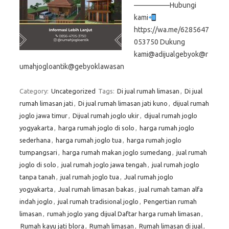
—————Hubungi
kami
https://wa.me/6285647
053750 Dukung
kami@adijualgebyok@r
umahjogloantik@gebyoklawasan
Category:
Uncategorized
Tags:
Di jual rumah limasan
,
Di jual
rumah limasan jati
,
Di jual rumah limasan jati kuno
,
dijual rumah
joglo jawa timur
,
Dijual rumah joglo ukir
,
dijual rumah joglo
yogyakarta
,
harga rumah joglo di solo
,
harga rumah joglo
sederhana
,
harga rumah joglo tua
,
harga rumah joglo
tumpangsari
,
harga rumah makan joglo sumedang
,
jual rumah
joglo di solo
,
jual rumah joglo jawa tengah
,
jual rumah joglo
tanpa tanah
,
jual rumah joglo tua
,
Jual rumah joglo
yogyakarta
,
Jual rumah limasan bakas
,
jual rumah taman alfa
indah joglo
,
jual rumah tradisional joglo
,
Pengertian rumah
limasan
,
rumah joglo yang dijual Daftar harga rumah limasan
,
Rumah kayu jati blora
,
Rumah limasan
,
Rumah limasan di jual
,