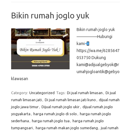
Bikin rumah joglo yuk
Bikin rumah joglo yuk
—————Hubungi
kami
https://wa.me/6285647
053750 Dukung
kami@adijualgebyok@r
umahjogloantik@gebyo
klawasan
Category:
Uncategorized
Tags:
Di jual rumah limasan
,
Di jual
rumah limasan jati
,
Di jual rumah limasan jati kuno
,
dijual rumah
joglo jawa timur
,
Dijual rumah joglo ukir
,
dijual rumah joglo
yogyakarta
,
harga rumah joglo di solo
,
harga rumah joglo
sederhana
,
harga rumah joglo tua
,
harga rumah joglo
tumpangsari
,
harga rumah makan joglo sumedang
,
jual rumah