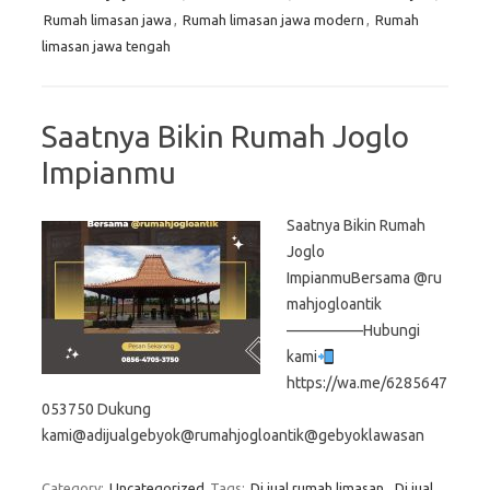
Rumah limasan jawa
,
Rumah limasan jawa modern
,
Rumah
limasan jawa tengah
Saatnya Bikin Rumah Joglo
Impianmu
Saatnya Bikin Rumah
Joglo
ImpianmuBersama @ru
mahjogloantik
—————Hubungi
kami
https://wa.me/6285647
053750 Dukung
kami@adijualgebyok@rumahjogloantik@gebyoklawasan
Category:
Uncategorized
Tags:
Di jual rumah limasan
,
Di jual