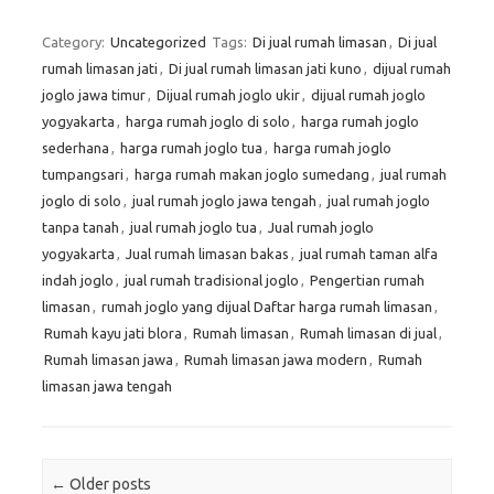
Category:
Uncategorized
Tags:
Di jual rumah limasan
,
Di jual
rumah limasan jati
,
Di jual rumah limasan jati kuno
,
dijual rumah
joglo jawa timur
,
Dijual rumah joglo ukir
,
dijual rumah joglo
yogyakarta
,
harga rumah joglo di solo
,
harga rumah joglo
sederhana
,
harga rumah joglo tua
,
harga rumah joglo
tumpangsari
,
harga rumah makan joglo sumedang
,
jual rumah
joglo di solo
,
jual rumah joglo jawa tengah
,
jual rumah joglo
tanpa tanah
,
jual rumah joglo tua
,
Jual rumah joglo
yogyakarta
,
Jual rumah limasan bakas
,
jual rumah taman alfa
indah joglo
,
jual rumah tradisional joglo
,
Pengertian rumah
limasan
,
rumah joglo yang dijual Daftar harga rumah limasan
,
Rumah kayu jati blora
,
Rumah limasan
,
Rumah limasan di jual
,
Rumah limasan jawa
,
Rumah limasan jawa modern
,
Rumah
limasan jawa tengah
Post navigation
←
Older posts