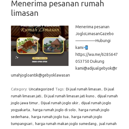
Menerima pesanan rumah
limasan
Menerima pesanan
JogloLimasanGazebo
—————Hubungi
kami
https://wa.me/6285647
053750 Dukung
kami@adijualgebyok@r
umahjogloantik@gebyoklawasan
Category:
Uncategorized
Tags:
Di jual rumah limasan
,
Di jual
rumah limasan jati
,
Di jual rumah limasan jati kuno
,
dijual rumah
joglo jawa timur
,
Dijual rumah joglo ukir
,
dijual rumah joglo
yogyakarta
,
harga rumah joglo di solo
,
harga rumah joglo
sederhana
,
harga rumah joglo tua
,
harga rumah joglo
tumpangsari
,
harga rumah makan joglo sumedang
,
jual rumah