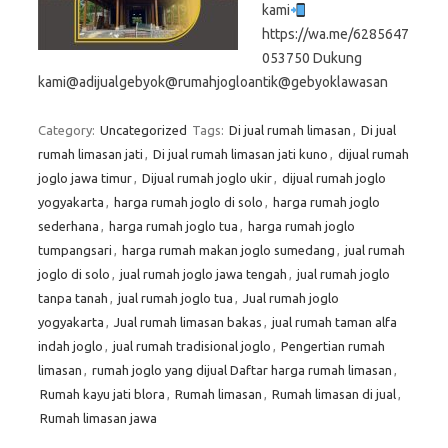
kami
https://wa.me/6285647
053750 Dukung
kami@adijualgebyok@rumahjogloantik@gebyoklawasan
Category:
Uncategorized
Tags:
Di jual rumah limasan
,
Di jual
rumah limasan jati
,
Di jual rumah limasan jati kuno
,
dijual rumah
joglo jawa timur
,
Dijual rumah joglo ukir
,
dijual rumah joglo
yogyakarta
,
harga rumah joglo di solo
,
harga rumah joglo
sederhana
,
harga rumah joglo tua
,
harga rumah joglo
tumpangsari
,
harga rumah makan joglo sumedang
,
jual rumah
joglo di solo
,
jual rumah joglo jawa tengah
,
jual rumah joglo
tanpa tanah
,
jual rumah joglo tua
,
Jual rumah joglo
yogyakarta
,
Jual rumah limasan bakas
,
jual rumah taman alfa
indah joglo
,
jual rumah tradisional joglo
,
Pengertian rumah
limasan
,
rumah joglo yang dijual Daftar harga rumah limasan
,
Rumah kayu jati blora
,
Rumah limasan
,
Rumah limasan di jual
,
Rumah limasan jawa