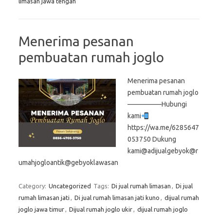
limasan jawa tengah
Menerima pesanan
pembuatan rumah joglo
Menerima pesanan
pembuatan rumah joglo
—————Hubungi
kami
https://wa.me/6285647
053750 Dukung
kami@adijualgebyok@r
umahjogloantik@gebyoklawasan
Category:
Uncategorized
Tags:
Di jual rumah limasan
,
Di jual
rumah limasan jati
,
Di jual rumah limasan jati kuno
,
dijual rumah
joglo jawa timur
,
Dijual rumah joglo ukir
,
dijual rumah joglo