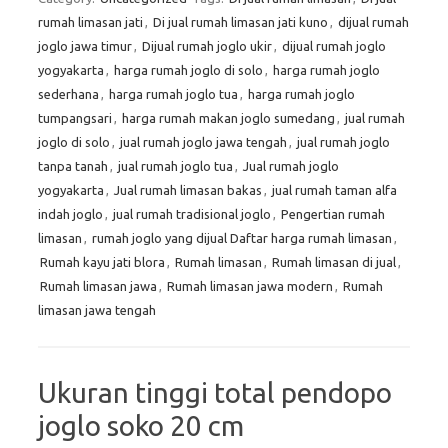
rumah limasan jati
,
Di jual rumah limasan jati kuno
,
dijual rumah
joglo jawa timur
,
Dijual rumah joglo ukir
,
dijual rumah joglo
yogyakarta
,
harga rumah joglo di solo
,
harga rumah joglo
sederhana
,
harga rumah joglo tua
,
harga rumah joglo
tumpangsari
,
harga rumah makan joglo sumedang
,
jual rumah
joglo di solo
,
jual rumah joglo jawa tengah
,
jual rumah joglo
tanpa tanah
,
jual rumah joglo tua
,
Jual rumah joglo
yogyakarta
,
Jual rumah limasan bakas
,
jual rumah taman alfa
indah joglo
,
jual rumah tradisional joglo
,
Pengertian rumah
limasan
,
rumah joglo yang dijual Daftar harga rumah limasan
,
Rumah kayu jati blora
,
Rumah limasan
,
Rumah limasan di jual
,
Rumah limasan jawa
,
Rumah limasan jawa modern
,
Rumah
limasan jawa tengah
Ukuran tinggi total pendopo
joglo soko 20 cm