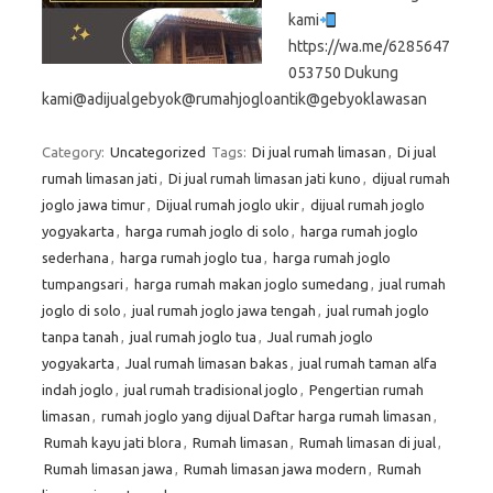
kami
https://wa.me/6285647
053750 Dukung
kami@adijualgebyok@rumahjogloantik@gebyoklawasan
Category:
Uncategorized
Tags:
Di jual rumah limasan
,
Di jual
rumah limasan jati
,
Di jual rumah limasan jati kuno
,
dijual rumah
joglo jawa timur
,
Dijual rumah joglo ukir
,
dijual rumah joglo
yogyakarta
,
harga rumah joglo di solo
,
harga rumah joglo
sederhana
,
harga rumah joglo tua
,
harga rumah joglo
tumpangsari
,
harga rumah makan joglo sumedang
,
jual rumah
joglo di solo
,
jual rumah joglo jawa tengah
,
jual rumah joglo
tanpa tanah
,
jual rumah joglo tua
,
Jual rumah joglo
yogyakarta
,
Jual rumah limasan bakas
,
jual rumah taman alfa
indah joglo
,
jual rumah tradisional joglo
,
Pengertian rumah
limasan
,
rumah joglo yang dijual Daftar harga rumah limasan
,
Rumah kayu jati blora
,
Rumah limasan
,
Rumah limasan di jual
,
Rumah limasan jawa
,
Rumah limasan jawa modern
,
Rumah