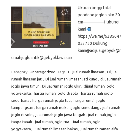
Ukuran tinggi total
pendopo joglo soko 20
cm—————Hubungi
kami
https://wa.me/6285647
053750 Dukung
kami@adijualgebyok@r
umahjogloantik@gebyoklawasan
Category:
Uncategorized
Tags:
Di jual rumah limasan
,
Di jual
rumah limasan jati
,
Di jual rumah limasan jati kuno
,
dijual rumah
joglo jawa timur
,
Dijual rumah joglo ukir
,
dijual rumah joglo
yogyakarta
,
harga rumah joglo di solo
,
harga rumah joglo
sederhana
,
harga rumah joglo tua
,
harga rumah joglo
tumpangsari
,
harga rumah makan joglo sumedang
,
jual rumah
joglo di solo
,
jual rumah joglo jawa tengah
,
jual rumah joglo
tanpa tanah
,
jual rumah joglo tua
,
Jual rumah joglo
yogyakarta
,
Jual rumah limasan bakas
,
jual rumah taman alfa