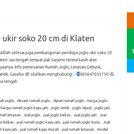
kir soko 20 cm di Klaten
lillah selesai juga pembangunan pendopo joglo ukir soko 20
aten Jaa tengah tempat pak Sarjono terima kasih atas
yaanya. Info pemesanan Rumah Joglo, Limasan,Gebyok,
antik, Gasebo dll silahkan menghubungi :
085647053750
awa tengah
ah joglo
,
desain rumah joglo
,
dijual rumah joglo
,
harga joglo
,
harga rumah joglo kayu jati
,
joglo antik
,
joglo dijual
,
joglo jati
,
rumah limasan
,
Jual joglo
,
jual joglo bekas
,
Jual joglo jati
,
Jual
lo bekas
,
jual rumah joglo kayu jati
,
jual rumah joglo kuno
,
Jual
h kayu jati
,
jual rumah kayu murah
,
jual rumah limasan
,
model