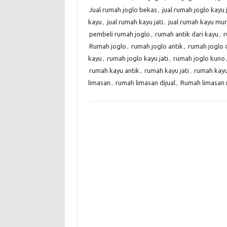
Jual rumah joglo bekas
,
jual rumah joglo kayu j
kayu
,
jual rumah kayu jati
,
jual rumah kayu mu
pembeli rumah joglo
,
rumah antik dari kayu
,
r
Rumah joglo
,
rumah joglo antik
,
rumah joglo d
kayu
,
rumah joglo kayu jati
,
rumah joglo kuno
rumah kayu antik
,
rumah kayu jati
,
rumah kayu 
limasan
,
rumah limasan dijual
,
Rumah limasan