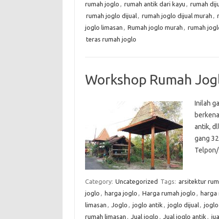
rumah joglo
,
rumah antik dari kayu
,
rumah diju
rumah joglo dijual
,
rumah joglo dijual murah
,
joglo limasan
,
Rumah joglo murah
,
rumah jogl
teras rumah joglo
Workshop Rumah Jogl
Inilah g
berkena
antik, d
gang 32
Telpon
Category:
Uncategorized
Tags:
arsitektur rum
joglo
,
harga joglo
,
Harga rumah joglo
,
harga 
limasan
,
Joglo
,
joglo antik
,
joglo dijual
,
joglo 
rumah limasan
,
Jual joglo
,
Jual joglo antik
,
ju