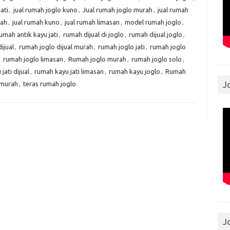
ati
,
jual rumah joglo kuno
,
Jual rumah joglo murah
,
jual rumah
rah
,
jual rumah kuno
,
jual rumah limasan
,
model rumah joglo
,
umah antik kayu jati
,
rumah dijual di joglo
,
rumah dijual joglo
,
ijual
,
rumah joglo dijual murah
,
rumah joglo jati
,
rumah joglo
,
rumah joglo limasan
,
Rumah joglo murah
,
rumah joglo solo
,
jati dijual
,
rumah kayu jati limasan
,
rumah kayu joglo
,
Rumah
 murah
,
teras rumah joglo
J
J