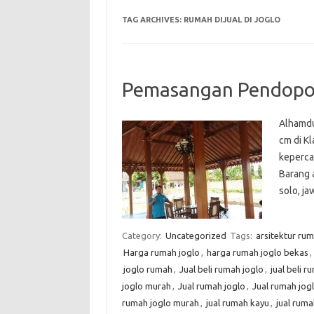
TAG ARCHIVES:
RUMAH DIJUAL DI JOGLO
Pemasangan Pendopo u
Alhamdu
cm di Kl
keperca
Barang 
solo, j
Category:
Uncategorized
Tags:
arsitektur rum
Harga rumah joglo
,
harga rumah joglo bekas
,
joglo rumah
,
Jual beli rumah joglo
,
jual beli 
joglo murah
,
Jual rumah joglo
,
Jual rumah jog
rumah joglo murah
,
jual rumah kayu
,
jual ruma