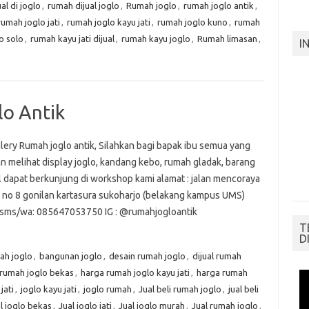
al di joglo
,
rumah dijual joglo
,
Rumah joglo
,
rumah joglo antik
,
rumah joglo jati
,
rumah joglo kayu jati
,
rumah joglo kuno
,
rumah
o solo
,
rumah kayu jati dijual
,
rumah kayu joglo
,
Rumah limasan
,
I
o Antik
alery Rumah joglo antik, Silahkan bagi bapak ibu semua yang
n melihat display joglo, kandang kebo, rumah gladak, barang
ll dapat berkunjung di workshop kami alamat : jalan mencoraya
 no 8 gonilan kartasura sukoharjo (belakang kampus UMS)
/sms/wa: 085647053750 IG : @rumahjogloantik
T
D
ah joglo
,
bangunan joglo
,
desain rumah joglo
,
dijual rumah
rumah joglo bekas
,
harga rumah joglo kayu jati
,
harga rumah
jati
,
joglo kayu jati
,
joglo rumah
,
Jual beli rumah joglo
,
jual beli
al joglo bekas
,
Jual joglo jati
,
Jual joglo murah
,
Jual rumah joglo
,