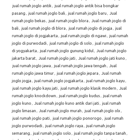
jual rumah joglo antik
,
jual rumah joglo antik bisa bongkar
pasang
,
jual rumah joglo bali
,
jual rumah joglo baru
,
Jual
rumah joglo bekas
,
jual rumah joglo blora
,
Jual rumah joglo di
bali
,
jual rumah joglo di blora
,
jual rumah joglo di jogja
,
jual
rumah joglo di jogjakarta
,
jual rumah joglo di ngawi
,
jual rumah
joglo di purwodadi
,
jual rumah joglo di solo
,
jual rumah joglo
di yogyakarta
,
jual rumah joglo gunung kidul
,
Jual rumah joglo
jakarta barat
,
Jual rumah joglo jati
,
Jual rumah joglo jati kuno
,
jual rumah joglo jawa
,
jual rumah joglo jawa tengah
,
Jual
rumah joglo jawa timur
,
jual rumah joglo jepara
,
Jual rumah
joglo jogja
,
jual rumah joglo jogjakarta
,
jual rumah joglo kayu
,
jual rumah joglo kayu jati
,
jual rumah joglo klasik modern
,
Jual
rumah joglo knockdown
,
jual rumah joglo kudus
,
jual rumah
joglo kuno
,
Jual rumah joglo kuno antik dari jati
,
jual rumah
joglo limasan
,
Jual rumah joglo murah
,
jual rumah joglo olx
,
jual rumah joglo pati
,
jual rumah joglo ponorogo
,
jual rumah
joglo purwodadi
,
jual rumah joglo raya
,
jual rumah joglo
semarang
,
jual rumah joglo solo
,
jual rumah joglo tanpa tanah
,