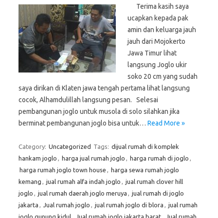
Terima kasih saya
ucapkan kepada pak
amin dan keluarga jauh
jauh dari Mojokerto
Jawa Timur lihat
langsung Joglo ukir
soko 20 cm yang sudah
saya dirikan di Klaten jawa tengah pertama lihat langsung
cocok, Alhamdulillah langsung pesan. Selesai
pembangunan joglo untuk musola di solo silahkan jika
berminat pembangunan joglo bisa untuk…
Read More »
Category:
Uncategorized
Tags:
dijual rumah di komplek
hankam joglo
,
harga jual rumah joglo
,
harga rumah di joglo
,
harga rumah joglo town house
,
harga sewa rumah joglo
kemang
,
jual rumah alfa indah joglo
,
jual rumah clover hill
joglo
,
jual rumah daerah joglo meruya
,
jual rumah di joglo
jakarta
,
Jual rumah joglo
,
jual rumah joglo di blora
,
jual rumah
joglo gunung kidul
,
Jual rumah joglo jakarta barat
,
Jual rumah