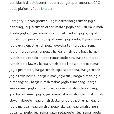
dan klasik di balut semi modern dengan penambahan GRC
pada plafon…
Read More »
Category:
Uncategorized
Tags:
daftar harga rumah joglo
bandung
,
di jual rumah di perumahan joglo baru
,
di jual rumah
jl rudal joglo
,
dijual rumah di komplek hankam joglo
,
dijual
rumah joglo jawa timur
,
dijual rumah joglo solo
,
Dijual rumah
joglo ukir
,
dijual rumah joglo yogyakarta
,
harga jual rumah
joglo
,
harga rumah di joglo
,
harga rumah joglo bali
,
harga
rumah joglo di solo
,
harga rumah joglo kayu nangka
,
harga
rumah joglo lawas
,
harga rumah joglo limasan
,
harga rumah
joglo per meter
,
harga rumah joglo sederhana
,
harga rumah
joglo town house
,
harga rumah joglo tua
,
harga rumah joglo
tumpangsari
,
harga rumah makan joglo sumedang
,
harga
sewa rumah joglo bogor
,
harga sewa rumah joglo kemang
,
jual bahan rumah joglo
,
jual rumah alfa indah joglo
,
jual rumah
clover hill joglo
,
jual rumah cluster di joglo
,
jual rumah daerah
joglo meruya
,
jual rumah di joglo jakarta
,
jual rumah di puri
botanical joglo
,
jual rumah jalan rudal joglo
,
Jual rumah joglo
,