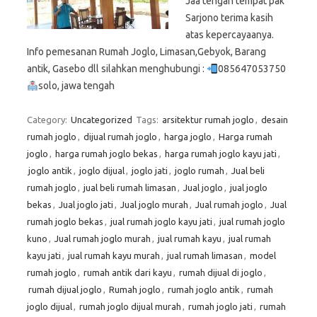
Jaa tengah tempat pak
Sarjono terima kasih
atas kepercayaanya.
Info pemesanan Rumah Joglo, Limasan,Gebyok, Barang
antik, Gasebo dll silahkan menghubungi :
085647053750
solo, jawa tengah
Category:
Uncategorized
Tags:
arsitektur rumah joglo
,
desain
rumah joglo
,
dijual rumah joglo
,
harga joglo
,
Harga rumah
joglo
,
harga rumah joglo bekas
,
harga rumah joglo kayu jati
,
joglo antik
,
joglo dijual
,
joglo jati
,
joglo rumah
,
Jual beli
rumah joglo
,
jual beli rumah limasan
,
Jual joglo
,
jual joglo
bekas
,
Jual joglo jati
,
Jual joglo murah
,
Jual rumah joglo
,
Jual
rumah joglo bekas
,
jual rumah joglo kayu jati
,
jual rumah joglo
kuno
,
Jual rumah joglo murah
,
jual rumah kayu
,
jual rumah
kayu jati
,
jual rumah kayu murah
,
jual rumah limasan
,
model
rumah joglo
,
rumah antik dari kayu
,
rumah dijual di joglo
,
rumah dijual joglo
,
Rumah joglo
,
rumah joglo antik
,
rumah
joglo dijual
,
rumah joglo dijual murah
,
rumah joglo jati
,
rumah