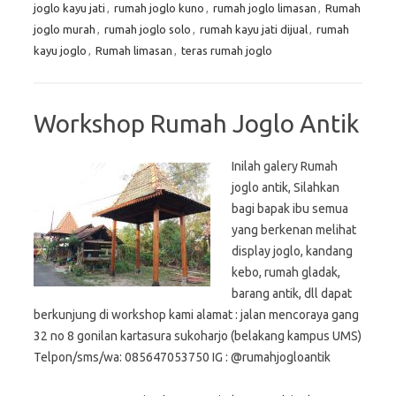
joglo kayu jati
,
rumah joglo kuno
,
rumah joglo limasan
,
Rumah
joglo murah
,
rumah joglo solo
,
rumah kayu jati dijual
,
rumah
kayu joglo
,
Rumah limasan
,
teras rumah joglo
Workshop Rumah Joglo Antik
Inilah galery Rumah
joglo antik, Silahkan
bagi bapak ibu semua
yang berkenan melihat
display joglo, kandang
kebo, rumah gladak,
barang antik, dll dapat
berkunjung di workshop kami alamat : jalan mencoraya gang
32 no 8 gonilan kartasura sukoharjo (belakang kampus UMS)
Telpon/sms/wa: 085647053750 IG : @rumahjogloantik