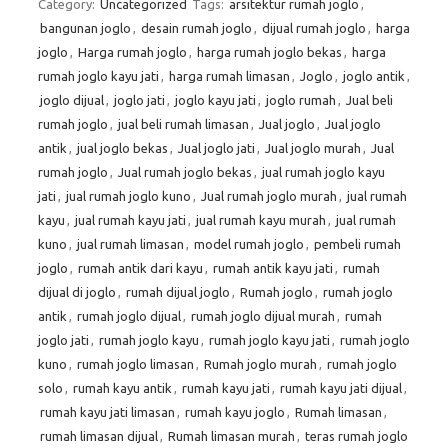
Category:
Uncategorized
Tags:
arsitektur rumah joglo
,
bangunan joglo
,
desain rumah joglo
,
dijual rumah joglo
,
harga
joglo
,
Harga rumah joglo
,
harga rumah joglo bekas
,
harga
rumah joglo kayu jati
,
harga rumah limasan
,
Joglo
,
joglo antik
,
joglo dijual
,
joglo jati
,
joglo kayu jati
,
joglo rumah
,
Jual beli
rumah joglo
,
jual beli rumah limasan
,
Jual joglo
,
Jual joglo
antik
,
jual joglo bekas
,
Jual joglo jati
,
Jual joglo murah
,
Jual
rumah joglo
,
Jual rumah joglo bekas
,
jual rumah joglo kayu
jati
,
jual rumah joglo kuno
,
Jual rumah joglo murah
,
jual rumah
kayu
,
jual rumah kayu jati
,
jual rumah kayu murah
,
jual rumah
kuno
,
jual rumah limasan
,
model rumah joglo
,
pembeli rumah
joglo
,
rumah antik dari kayu
,
rumah antik kayu jati
,
rumah
dijual di joglo
,
rumah dijual joglo
,
Rumah joglo
,
rumah joglo
antik
,
rumah joglo dijual
,
rumah joglo dijual murah
,
rumah
joglo jati
,
rumah joglo kayu
,
rumah joglo kayu jati
,
rumah joglo
kuno
,
rumah joglo limasan
,
Rumah joglo murah
,
rumah joglo
solo
,
rumah kayu antik
,
rumah kayu jati
,
rumah kayu jati dijual
,
rumah kayu jati limasan
,
rumah kayu joglo
,
Rumah limasan
,
rumah limasan dijual
,
Rumah limasan murah
,
teras rumah joglo