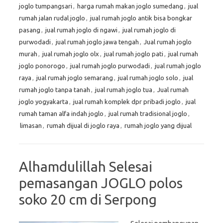
joglo tumpangsari
,
harga rumah makan joglo sumedang
,
jual
rumah jalan rudal joglo
,
jual rumah joglo antik bisa bongkar
pasang
,
jual rumah joglo di ngawi
,
jual rumah joglo di
purwodadi
,
jual rumah joglo jawa tengah
,
Jual rumah joglo
murah
,
jual rumah joglo olx
,
jual rumah joglo pati
,
jual rumah
joglo ponorogo
,
jual rumah joglo purwodadi
,
jual rumah joglo
raya
,
jual rumah joglo semarang
,
jual rumah joglo solo
,
jual
rumah joglo tanpa tanah
,
jual rumah joglo tua
,
Jual rumah
joglo yogyakarta
,
jual rumah komplek dpr pribadi joglo
,
jual
rumah taman alfa indah joglo
,
jual rumah tradisional joglo
,
limasan
,
rumah dijual di joglo raya
,
rumah joglo yang dijual
Alhamdulillah Selesai
pemasangan JOGLO polos
soko 20 cm di Serpong