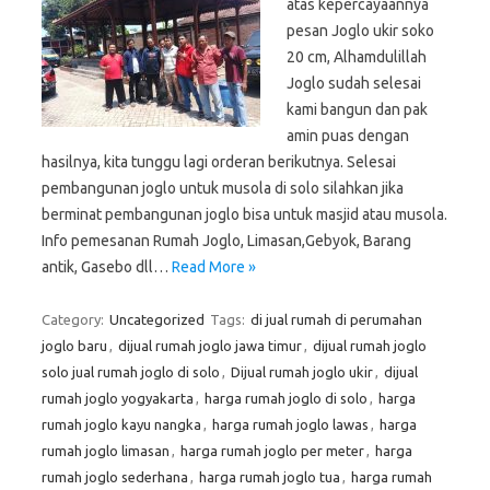
atas kepercayaannya
pesan Joglo ukir soko
20 cm, Alhamdulillah
Joglo sudah selesai
kami bangun dan pak
amin puas dengan
hasilnya, kita tunggu lagi orderan berikutnya. Selesai
pembangunan joglo untuk musola di solo silahkan jika
berminat pembangunan joglo bisa untuk masjid atau musola.
Info pemesanan Rumah Joglo, Limasan,Gebyok, Barang
antik, Gasebo dll…
Read More »
Category:
Uncategorized
Tags:
di jual rumah di perumahan
joglo baru
,
dijual rumah joglo jawa timur
,
dijual rumah joglo
solo jual rumah joglo di solo
,
Dijual rumah joglo ukir
,
dijual
rumah joglo yogyakarta
,
harga rumah joglo di solo
,
harga
rumah joglo kayu nangka
,
harga rumah joglo lawas
,
harga
rumah joglo limasan
,
harga rumah joglo per meter
,
harga
rumah joglo sederhana
,
harga rumah joglo tua
,
harga rumah