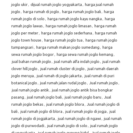
joglo ukir
,
dijual rumah joglo yogyakarta
,
harga jual rumah
joglo
,
harga rumah di joglo
,
harga rumah joglo bali
,
harga
rumah joglo di solo
,
harga rumah joglo kayu nangka
,
harga
rumah joglo lawas
,
harga rumah joglo limasan
,
harga rumah
joglo per meter
,
harga rumah joglo sederhana
,
harga rumah
joglo town house
,
harga rumah joglo tua
,
harga rumah joglo
tumpangsari
,
harga rumah makan joglo sumedang
,
harga
sewa rumah joglo bogor
,
harga sewa rumah joglo kemang
,
jual bahan rumah joglo
,
jual rumah alfa indah joglo
,
jual rumah
clover hill joglo
,
jual rumah cluster di joglo
,
jual rumah daerah
joglo meruya
,
jual rumah di joglo jakarta
,
jual rumah di puri
botanical joglo
,
jual rumah jalan rudal joglo
,
Jual rumah joglo
,
jual rumah joglo antik
,
jual rumah joglo antik bisa bongkar
pasang
,
jual rumah joglo bali
,
jual rumah joglo baru
,
Jual
rumah joglo bekas
,
jual rumah joglo blora
,
Jual rumah joglo di
bali
,
jual rumah joglo di blora
,
jual rumah joglo di jogja
,
jual
rumah joglo di jogjakarta
,
jual rumah joglo di ngawi
,
jual rumah
joglo di purwodadi
,
jual rumah joglo di solo
,
jual rumah joglo
di yogyakarta
,
jual rumah joglo gunung kidul
,
Jual rumah joglo