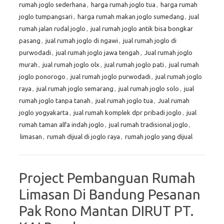
rumah joglo sederhana
,
harga rumah joglo tua
,
harga rumah
joglo tumpangsari
,
harga rumah makan joglo sumedang
,
jual
rumah jalan rudal joglo
,
jual rumah joglo antik bisa bongkar
pasang
,
jual rumah joglo di ngawi
,
jual rumah joglo di
purwodadi
,
jual rumah joglo jawa tengah
,
Jual rumah joglo
murah
,
jual rumah joglo olx
,
jual rumah joglo pati
,
jual rumah
joglo ponorogo
,
jual rumah joglo purwodadi
,
jual rumah joglo
raya
,
jual rumah joglo semarang
,
jual rumah joglo solo
,
jual
rumah joglo tanpa tanah
,
jual rumah joglo tua
,
Jual rumah
joglo yogyakarta
,
jual rumah komplek dpr pribadi joglo
,
jual
rumah taman alfa indah joglo
,
jual rumah tradisional joglo
,
limasan
,
rumah dijual di joglo raya
,
rumah joglo yang dijual
Project Pembanguan Rumah
Limasan Di Bandung Pesanan
Pak Rono Mantan DIRUT PT.