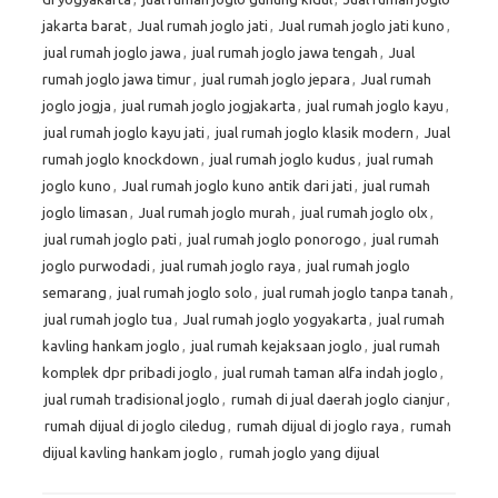
jakarta barat
,
Jual rumah joglo jati
,
Jual rumah joglo jati kuno
,
jual rumah joglo jawa
,
jual rumah joglo jawa tengah
,
Jual
rumah joglo jawa timur
,
jual rumah joglo jepara
,
Jual rumah
joglo jogja
,
jual rumah joglo jogjakarta
,
jual rumah joglo kayu
,
jual rumah joglo kayu jati
,
jual rumah joglo klasik modern
,
Jual
rumah joglo knockdown
,
jual rumah joglo kudus
,
jual rumah
joglo kuno
,
Jual rumah joglo kuno antik dari jati
,
jual rumah
joglo limasan
,
Jual rumah joglo murah
,
jual rumah joglo olx
,
jual rumah joglo pati
,
jual rumah joglo ponorogo
,
jual rumah
joglo purwodadi
,
jual rumah joglo raya
,
jual rumah joglo
semarang
,
jual rumah joglo solo
,
jual rumah joglo tanpa tanah
,
jual rumah joglo tua
,
Jual rumah joglo yogyakarta
,
jual rumah
kavling hankam joglo
,
jual rumah kejaksaan joglo
,
jual rumah
komplek dpr pribadi joglo
,
jual rumah taman alfa indah joglo
,
jual rumah tradisional joglo
,
rumah di jual daerah joglo cianjur
,
rumah dijual di joglo ciledug
,
rumah dijual di joglo raya
,
rumah
dijual kavling hankam joglo
,
rumah joglo yang dijual