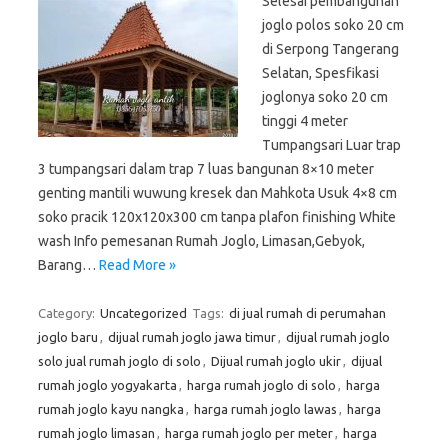
Selesai pembangunan
joglo polos soko 20 cm
di Serpong Tangerang
Selatan, Spesfikasi
joglonya soko 20 cm
tinggi 4 meter
Tumpangsari Luar trap
3 tumpangsari dalam trap 7 luas bangunan 8×10 meter
genting mantili wuwung kresek dan Mahkota Usuk 4×8 cm
soko pracik 120x120x300 cm tanpa plafon finishing White
wash Info pemesanan Rumah Joglo, Limasan,Gebyok,
Barang…
Read More »
Category:
Uncategorized
Tags:
di jual rumah di perumahan
joglo baru
,
dijual rumah joglo jawa timur
,
dijual rumah joglo
solo jual rumah joglo di solo
,
Dijual rumah joglo ukir
,
dijual
rumah joglo yogyakarta
,
harga rumah joglo di solo
,
harga
rumah joglo kayu nangka
,
harga rumah joglo lawas
,
harga
rumah joglo limasan
,
harga rumah joglo per meter
,
harga