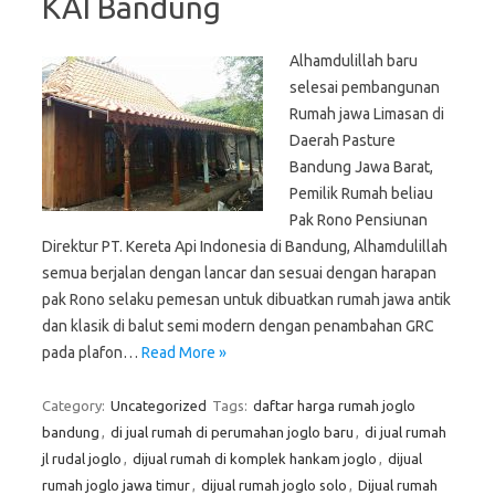
KAI Bandung
Alhamdulillah baru
selesai pembangunan
Rumah jawa Limasan di
Daerah Pasture
Bandung Jawa Barat,
Pemilik Rumah beliau
Pak Rono Pensiunan
Direktur PT. Kereta Api Indonesia di Bandung, Alhamdulillah
semua berjalan dengan lancar dan sesuai dengan harapan
pak Rono selaku pemesan untuk dibuatkan rumah jawa antik
dan klasik di balut semi modern dengan penambahan GRC
pada plafon…
Read More »
Category:
Uncategorized
Tags:
daftar harga rumah joglo
bandung
,
di jual rumah di perumahan joglo baru
,
di jual rumah
jl rudal joglo
,
dijual rumah di komplek hankam joglo
,
dijual
rumah joglo jawa timur
,
dijual rumah joglo solo
,
Dijual rumah