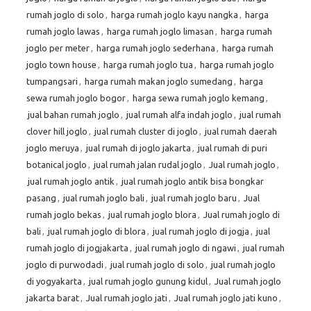
rumah joglo di solo
,
harga rumah joglo kayu nangka
,
harga
rumah joglo lawas
,
harga rumah joglo limasan
,
harga rumah
joglo per meter
,
harga rumah joglo sederhana
,
harga rumah
joglo town house
,
harga rumah joglo tua
,
harga rumah joglo
tumpangsari
,
harga rumah makan joglo sumedang
,
harga
sewa rumah joglo bogor
,
harga sewa rumah joglo kemang
,
jual bahan rumah joglo
,
jual rumah alfa indah joglo
,
jual rumah
clover hill joglo
,
jual rumah cluster di joglo
,
jual rumah daerah
joglo meruya
,
jual rumah di joglo jakarta
,
jual rumah di puri
botanical joglo
,
jual rumah jalan rudal joglo
,
Jual rumah joglo
,
jual rumah joglo antik
,
jual rumah joglo antik bisa bongkar
pasang
,
jual rumah joglo bali
,
jual rumah joglo baru
,
Jual
rumah joglo bekas
,
jual rumah joglo blora
,
Jual rumah joglo di
bali
,
jual rumah joglo di blora
,
jual rumah joglo di jogja
,
jual
rumah joglo di jogjakarta
,
jual rumah joglo di ngawi
,
jual rumah
joglo di purwodadi
,
jual rumah joglo di solo
,
jual rumah joglo
di yogyakarta
,
jual rumah joglo gunung kidul
,
Jual rumah joglo
jakarta barat
,
Jual rumah joglo jati
,
Jual rumah joglo jati kuno
,