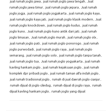
jual rumah joglo jawa
,
jual rumah joglo jawa tengah
,
Jual
rumah joglo jawa timur
,
jual rumah joglo jepara
,
Jual rumah
joglo jogja
,
jual rumah joglo jogjakarta
,
jual rumah joglo kayu
,
jual rumah joglo kayu jati
,
jual rumah joglo klasik modern
,
Jual
rumah joglo knockdown
,
jual rumah joglo kudus
,
jual rumah
joglo kuno
,
Jual rumah joglo kuno antik dari jati
,
jual rumah
joglo limasan
,
Jual rumah joglo murah
,
jual rumah joglo olx
,
jual rumah joglo pati
,
jual rumah joglo ponorogo
,
jual rumah
joglo purwodadi
,
jual rumah joglo raya
,
jual rumah joglo
semarang
,
jual rumah joglo solo
,
jual rumah joglo tanpa tanah
,
jual rumah joglo tua
,
Jual rumah joglo yogyakarta
,
jual rumah
kavling hankam joglo
,
jual rumah kejaksaan joglo
,
jual rumah
komplek dpr pribadi joglo
,
jual rumah taman alfa indah joglo
,
jual rumah tradisional joglo
,
rumah di jual daerah joglo cianjur
,
rumah dijual di joglo ciledug
,
rumah dijual di joglo raya
,
rumah
dijual kavling hankam joglo
,
rumah joglo yang dijual