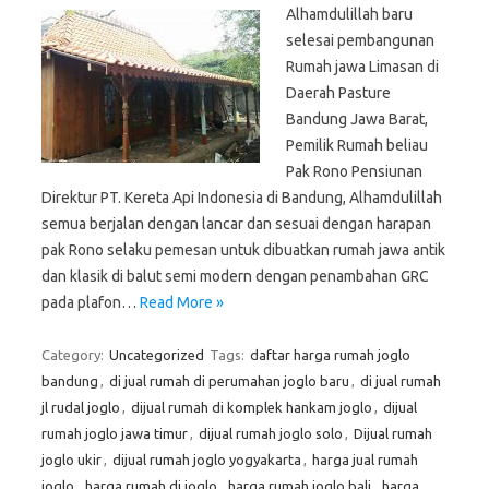
Alhamdulillah baru
selesai pembangunan
Rumah jawa Limasan di
Daerah Pasture
Bandung Jawa Barat,
Pemilik Rumah beliau
Pak Rono Pensiunan
Direktur PT. Kereta Api Indonesia di Bandung, Alhamdulillah
semua berjalan dengan lancar dan sesuai dengan harapan
pak Rono selaku pemesan untuk dibuatkan rumah jawa antik
dan klasik di balut semi modern dengan penambahan GRC
pada plafon…
Read More »
Category:
Uncategorized
Tags:
daftar harga rumah joglo
bandung
,
di jual rumah di perumahan joglo baru
,
di jual rumah
jl rudal joglo
,
dijual rumah di komplek hankam joglo
,
dijual
rumah joglo jawa timur
,
dijual rumah joglo solo
,
Dijual rumah
joglo ukir
,
dijual rumah joglo yogyakarta
,
harga jual rumah
joglo
,
harga rumah di joglo
,
harga rumah joglo bali
,
harga