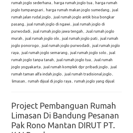
rumah joglo sederhana
,
harga rumah joglo tua
,
harga rumah
joglo tumpangsari
,
harga rumah makan joglo sumedang
,
jual
rumah jalan rudal joglo
,
jual rumah joglo antik bisa bongkar
pasang
,
jual rumah joglo di ngawi
,
jual rumah joglo di
purwodadi
,
jual rumah joglo jawa tengah
,
Jual rumah joglo
murah
,
jual rumah joglo olx
,
jual rumah joglo pati
,
jual rumah
joglo ponorogo
,
jual rumah joglo purwodadi
,
jual rumah joglo
raya
,
jual rumah joglo semarang
,
jual rumah joglo solo
,
jual
rumah joglo tanpa tanah
,
jual rumah joglo tua
,
Jual rumah
joglo yogyakarta
,
jual rumah komplek dpr pribadi joglo
,
jual
rumah taman alfa indah joglo
,
jual rumah tradisional joglo
,
limasan
,
rumah dijual di joglo raya
,
rumah joglo yang dijual
Project Pembanguan Rumah
Limasan Di Bandung Pesanan
Pak Rono Mantan DIRUT PT.