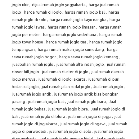
joglo ukir
,
dijual rumah joglo yogyakarta
,
harga jual rumah
joglo
,
harga rumah di joglo
,
harga rumah joglo bali
,
harga
rumah joglo di solo
,
harga rumah joglo kayu nangka
,
harga
rumah joglo lawas
,
harga rumah joglo limasan
,
harga rumah
joglo per meter
,
harga rumah joglo sederhana
,
harga rumah
joglo town house
,
harga rumah joglo tua
,
harga rumah joglo
tumpangsari
,
harga rumah makan joglo sumedang
,
harga
sewa rumah joglo bogor
,
harga sewa rumah joglo kemang
,
jual bahan rumah joglo
,
jual rumah alfa indah joglo
,
jual rumah
clover hill joglo
,
jual rumah cluster di joglo
,
jual rumah daerah
joglo meruya
,
jual rumah di joglo jakarta
,
jual rumah di puri
botanical joglo
,
jual rumah jalan rudal joglo
,
Jual rumah joglo
,
jual rumah joglo antik
,
jual rumah joglo antik bisa bongkar
pasang
,
jual rumah joglo bali
,
jual rumah joglo baru
,
Jual
rumah joglo bekas
,
jual rumah joglo blora
,
Jual rumah joglo di
bali
,
jual rumah joglo di blora
,
jual rumah joglo di jogja
,
jual
rumah joglo di jogjakarta
,
jual rumah joglo di ngawi
,
jual rumah
joglo di purwodadi
,
jual rumah joglo di solo
,
jual rumah joglo
di yogyakarta
,
jual rumah joglo gunung kidul
,
Jual rumah joglo