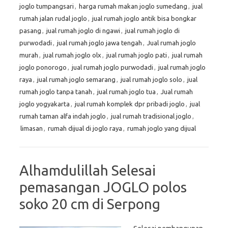
joglo tumpangsari
,
harga rumah makan joglo sumedang
,
jual
rumah jalan rudal joglo
,
jual rumah joglo antik bisa bongkar
pasang
,
jual rumah joglo di ngawi
,
jual rumah joglo di
purwodadi
,
jual rumah joglo jawa tengah
,
Jual rumah joglo
murah
,
jual rumah joglo olx
,
jual rumah joglo pati
,
jual rumah
joglo ponorogo
,
jual rumah joglo purwodadi
,
jual rumah joglo
raya
,
jual rumah joglo semarang
,
jual rumah joglo solo
,
jual
rumah joglo tanpa tanah
,
jual rumah joglo tua
,
Jual rumah
joglo yogyakarta
,
jual rumah komplek dpr pribadi joglo
,
jual
rumah taman alfa indah joglo
,
jual rumah tradisional joglo
,
limasan
,
rumah dijual di joglo raya
,
rumah joglo yang dijual
Alhamdulillah Selesai
pemasangan JOGLO polos
soko 20 cm di Serpong