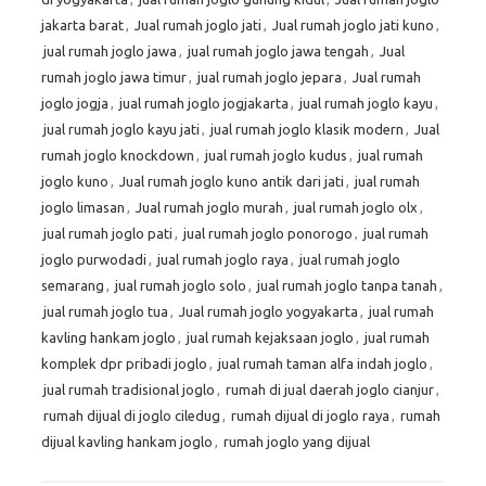
jakarta barat
,
Jual rumah joglo jati
,
Jual rumah joglo jati kuno
,
jual rumah joglo jawa
,
jual rumah joglo jawa tengah
,
Jual
rumah joglo jawa timur
,
jual rumah joglo jepara
,
Jual rumah
joglo jogja
,
jual rumah joglo jogjakarta
,
jual rumah joglo kayu
,
jual rumah joglo kayu jati
,
jual rumah joglo klasik modern
,
Jual
rumah joglo knockdown
,
jual rumah joglo kudus
,
jual rumah
joglo kuno
,
Jual rumah joglo kuno antik dari jati
,
jual rumah
joglo limasan
,
Jual rumah joglo murah
,
jual rumah joglo olx
,
jual rumah joglo pati
,
jual rumah joglo ponorogo
,
jual rumah
joglo purwodadi
,
jual rumah joglo raya
,
jual rumah joglo
semarang
,
jual rumah joglo solo
,
jual rumah joglo tanpa tanah
,
jual rumah joglo tua
,
Jual rumah joglo yogyakarta
,
jual rumah
kavling hankam joglo
,
jual rumah kejaksaan joglo
,
jual rumah
komplek dpr pribadi joglo
,
jual rumah taman alfa indah joglo
,
jual rumah tradisional joglo
,
rumah di jual daerah joglo cianjur
,
rumah dijual di joglo ciledug
,
rumah dijual di joglo raya
,
rumah
dijual kavling hankam joglo
,
rumah joglo yang dijual