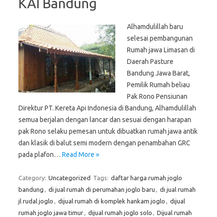
KAI Bandung
Alhamdulillah baru
selesai pembangunan
Rumah jawa Limasan di
Daerah Pasture
Bandung Jawa Barat,
Pemilik Rumah beliau
Pak Rono Pensiunan
Direktur PT. Kereta Api Indonesia di Bandung, Alhamdulillah
semua berjalan dengan lancar dan sesuai dengan harapan
pak Rono selaku pemesan untuk dibuatkan rumah jawa antik
dan klasik di balut semi modern dengan penambahan GRC
pada plafon…
Read More »
Category:
Uncategorized
Tags:
daftar harga rumah joglo
bandung
,
di jual rumah di perumahan joglo baru
,
di jual rumah
jl rudal joglo
,
dijual rumah di komplek hankam joglo
,
dijual
rumah joglo jawa timur
,
dijual rumah joglo solo
,
Dijual rumah