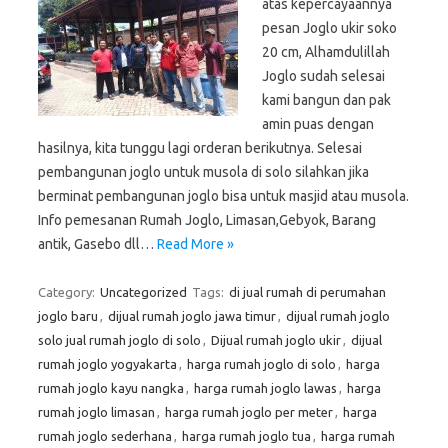
atas kepercayaannya
pesan Joglo ukir soko
20 cm, Alhamdulillah
Joglo sudah selesai
kami bangun dan pak
amin puas dengan
hasilnya, kita tunggu lagi orderan berikutnya. Selesai
pembangunan joglo untuk musola di solo silahkan jika
berminat pembangunan joglo bisa untuk masjid atau musola.
Info pemesanan Rumah Joglo, Limasan,Gebyok, Barang
antik, Gasebo dll…
Read More »
Category:
Uncategorized
Tags:
di jual rumah di perumahan
joglo baru
,
dijual rumah joglo jawa timur
,
dijual rumah joglo
solo jual rumah joglo di solo
,
Dijual rumah joglo ukir
,
dijual
rumah joglo yogyakarta
,
harga rumah joglo di solo
,
harga
rumah joglo kayu nangka
,
harga rumah joglo lawas
,
harga
rumah joglo limasan
,
harga rumah joglo per meter
,
harga
rumah joglo sederhana
,
harga rumah joglo tua
,
harga rumah