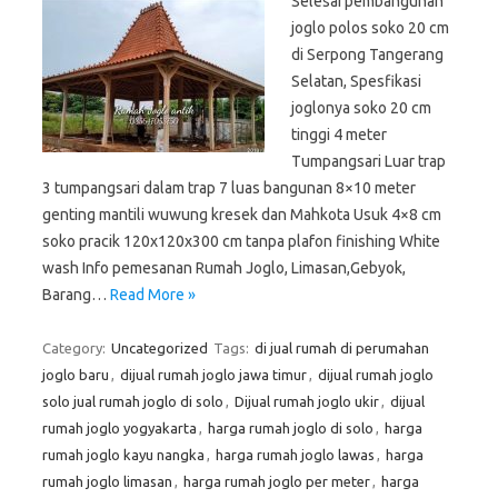
Selesai pembangunan
joglo polos soko 20 cm
di Serpong Tangerang
Selatan, Spesfikasi
joglonya soko 20 cm
tinggi 4 meter
Tumpangsari Luar trap
3 tumpangsari dalam trap 7 luas bangunan 8×10 meter
genting mantili wuwung kresek dan Mahkota Usuk 4×8 cm
soko pracik 120x120x300 cm tanpa plafon finishing White
wash Info pemesanan Rumah Joglo, Limasan,Gebyok,
Barang…
Read More »
Category:
Uncategorized
Tags:
di jual rumah di perumahan
joglo baru
,
dijual rumah joglo jawa timur
,
dijual rumah joglo
solo jual rumah joglo di solo
,
Dijual rumah joglo ukir
,
dijual
rumah joglo yogyakarta
,
harga rumah joglo di solo
,
harga
rumah joglo kayu nangka
,
harga rumah joglo lawas
,
harga
rumah joglo limasan
,
harga rumah joglo per meter
,
harga