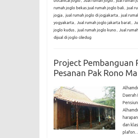
botanical joglo
,
Jual rumah joglo
,
jual rumah j
rumah joglo bekas jual rumah joglo bali
,
jual r
jogja
,
jual rumah joglo di jogjakarta
,
jual ruma
yogyakarta
,
Jual rumah joglo jakarta barat
,
Ju
joglo kudus
,
jual rumah joglo kuno
,
Jual rumah
dijual di joglo ciledug
Project Pembanguan 
Pesanan Pak Rono Ma
Alhamdu
Daerah 
Pensiun
Alhamdu
harapan
dan kla
plafon