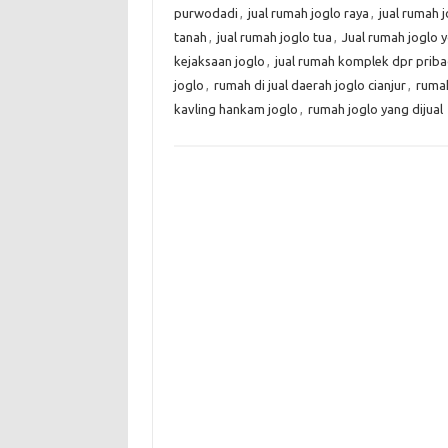
purwodadi
,
jual rumah joglo raya
,
jual rumah 
tanah
,
jual rumah joglo tua
,
Jual rumah joglo 
kejaksaan joglo
,
jual rumah komplek dpr priba
joglo
,
rumah di jual daerah joglo cianjur
,
rumah
kavling hankam joglo
,
rumah joglo yang dijual