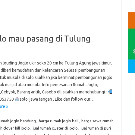
glo mau pasang di Tulung
ah louding Joglo ukir soko 20 cm ke Tulung Agung jawa timur,
diberi kemudahan dan kelancaran Selesai pembangunan
ntuk musola di solo silahkan jika berminat pembangunan joglo
tuk masjid atau musola. Info pemesanan Rumah Joglo,
,Gebyok, Barang antik, Gasebo dll silahkan menghubungi :
053750
solo, jawa tengah . Like dan follow our…
re »
rumah joglo bandung
,
harga rumah joglo bali
,
harga sewa rumah
h clover hill joglo
,
jual rumah cluster di joglo
,
jual rumah di puri