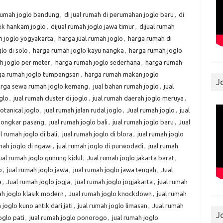
rumah joglo bandung
,
di jual rumah di perumahan joglo baru
,
di
ek hankam joglo
,
dijual rumah joglo jawa timur
,
dijual rumah
h joglo yogyakarta
,
harga jual rumah joglo
,
harga rumah di
lo di solo
,
harga rumah joglo kayu nangka
,
harga rumah joglo
h joglo per meter
,
harga rumah joglo sederhana
,
harga rumah
ga rumah joglo tumpangsari
,
harga rumah makan joglo
J
rga sewa rumah joglo kemang
,
jual bahan rumah joglo
,
jual
oglo
,
jual rumah cluster di joglo
,
jual rumah daerah joglo meruya
,
botanical joglo
,
jual rumah jalan rudal joglo
,
Jual rumah joglo
,
jual
 bongkar pasang
,
jual rumah joglo bali
,
jual rumah joglo baru
,
Jual
l rumah joglo di bali
,
jual rumah joglo di blora
,
jual rumah joglo
mah joglo di ngawi
,
jual rumah joglo di purwodadi
,
jual rumah
ual rumah joglo gunung kidul
,
Jual rumah joglo jakarta barat
,
o
,
jual rumah joglo jawa
,
jual rumah joglo jawa tengah
,
Jual
a
,
Jual rumah joglo jogja
,
jual rumah joglo jogjakarta
,
jual rumah
ah joglo klasik modern
,
Jual rumah joglo knockdown
,
jual rumah
 joglo kuno antik dari jati
,
jual rumah joglo limasan
,
Jual rumah
J
oglo pati
,
jual rumah joglo ponorogo
,
jual rumah joglo