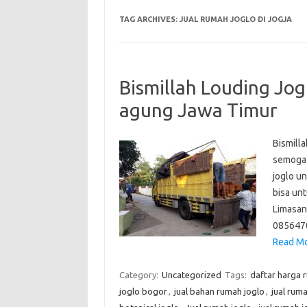
TAG ARCHIVES:
JUAL RUMAH JOGLO DI JOGJA
Bismillah Louding Jo
agung Jawa Timur
Bismill
semoga 
joglo u
bisa un
Limasan
085647
Read Mo
Category:
Uncategorized
Tags:
daftar harga 
joglo bogor
,
jual bahan rumah joglo
,
jual ruma