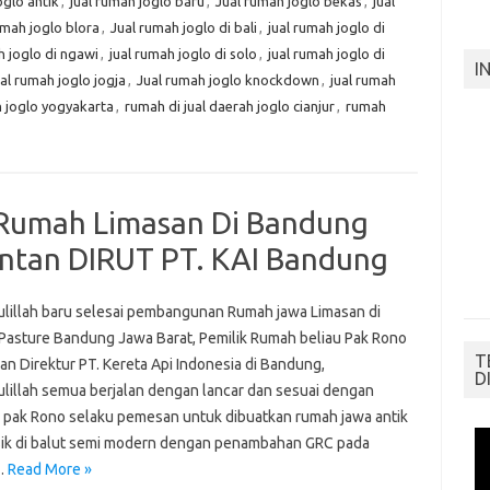
oglo antik
,
jual rumah joglo baru
,
Jual rumah joglo bekas
,
jual
umah joglo blora
,
Jual rumah joglo di bali
,
jual rumah joglo di
h joglo di ngawi
,
jual rumah joglo di solo
,
jual rumah joglo di
I
al rumah joglo jogja
,
Jual rumah joglo knockdown
,
jual rumah
 joglo yogyakarta
,
rumah di jual daerah joglo cianjur
,
rumah
Rumah Limasan Di Bandung
ntan DIRUT PT. KAI Bandung
lillah baru selesai pembangunan Rumah jawa Limasan di
Pasture Bandung Jawa Barat, Pemilik Rumah beliau Pak Rono
T
an Direktur PT. Kereta Api Indonesia di Bandung,
D
lillah semua berjalan dengan lancar dan sesuai dengan
 pak Rono selaku pemesan untuk dibuatkan rumah jawa antik
sik di balut semi modern dengan penambahan GRC pada
…
Read More »