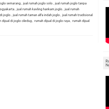
joglo semarang
,
jual rumah joglo solo
,
jual rumah joglo tanpa
yogyakarta
,
jual rumah kavling hankam joglo
,
jual rumah
di joglo
,
jual rumah taman alfa indah joglo
,
jual rumah tradisional
 dijual di joglo ciledug
,
rumah dijual di joglo raya
,
rumah dijual
R
N