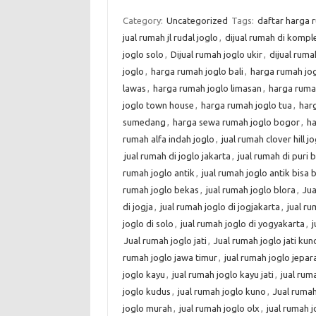
Category:
Uncategorized
Tags:
daftar harga 
jual rumah jl rudal joglo
,
dijual rumah di kompl
joglo solo
,
Dijual rumah joglo ukir
,
dijual ruma
joglo
,
harga rumah joglo bali
,
harga rumah jog
lawas
,
harga rumah joglo limasan
,
harga ruma
joglo town house
,
harga rumah joglo tua
,
har
sumedang
,
harga sewa rumah joglo bogor
,
ha
rumah alfa indah joglo
,
jual rumah clover hill j
jual rumah di joglo jakarta
,
jual rumah di puri 
rumah joglo antik
,
jual rumah joglo antik bisa
rumah joglo bekas
,
jual rumah joglo blora
,
Jua
di jogja
,
jual rumah joglo di jogjakarta
,
jual ru
joglo di solo
,
jual rumah joglo di yogyakarta
,
j
Jual rumah joglo jati
,
Jual rumah joglo jati kun
rumah joglo jawa timur
,
jual rumah joglo jepar
joglo kayu
,
jual rumah joglo kayu jati
,
jual rum
joglo kudus
,
jual rumah joglo kuno
,
Jual rumah
joglo murah
,
jual rumah joglo olx
,
jual rumah j