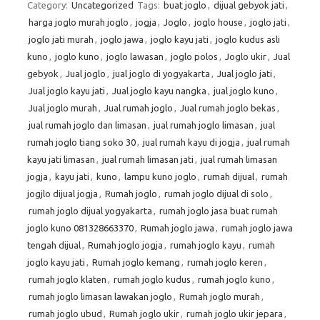
Category:
Uncategorized
Tags:
buat joglo
,
dijual gebyok jati
,
harga joglo murah joglo
,
jogja
,
Joglo
,
joglo house
,
joglo jati
,
joglo jati murah
,
joglo jawa
,
joglo kayu jati
,
joglo kudus asli
kuno
,
joglo kuno
,
joglo lawasan
,
joglo polos
,
Joglo ukir
,
Jual
gebyok
,
Jual joglo
,
jual joglo di yogyakarta
,
Jual joglo jati
,
Jual joglo kayu jati
,
Jual joglo kayu nangka
,
jual joglo kuno
,
Jual joglo murah
,
Jual rumah joglo
,
Jual rumah joglo bekas
,
jual rumah joglo dan limasan
,
jual rumah joglo limasan
,
jual
rumah joglo tiang soko 30
,
jual rumah kayu di jogja
,
jual rumah
kayu jati limasan
,
jual rumah limasan jati
,
jual rumah limasan
jogja
,
kayu jati
,
kuno
,
lampu kuno joglo
,
rumah dijual
,
rumah
jogjlo dijual jogja
,
Rumah joglo
,
rumah joglo dijual di solo
,
rumah joglo dijual yogyakarta
,
rumah joglo jasa buat rumah
joglo kuno 081328663370
,
Rumah joglo jawa
,
rumah joglo jawa
tengah dijual
,
Rumah joglo jogja
,
rumah joglo kayu
,
rumah
joglo kayu jati
,
Rumah joglo kemang
,
rumah joglo keren
,
rumah joglo klaten
,
rumah joglo kudus
,
rumah joglo kuno
,
rumah joglo limasan lawakan joglo
,
Rumah joglo murah
,
rumah joglo ubud
,
Rumah joglo ukir
,
rumah joglo ukir jepara
,