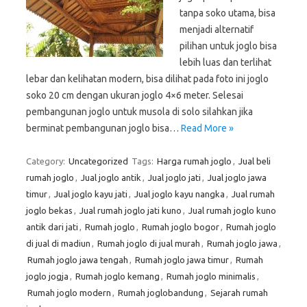
tanpa soko utama, bisa
menjadi alternatif
pilihan untuk joglo bisa
lebih luas dan terlihat
lebar dan kelihatan modern, bisa dilihat pada foto ini joglo
soko 20 cm dengan ukuran joglo 4×6 meter. Selesai
pembangunan joglo untuk musola di solo silahkan jika
berminat pembangunan joglo bisa…
Read More »
Category:
Uncategorized
Tags:
Harga rumah joglo
,
Jual beli
rumah joglo
,
Jual joglo antik
,
Jual joglo jati
,
Jual joglo jawa
timur
,
Jual joglo kayu jati
,
Jual joglo kayu nangka
,
Jual rumah
joglo bekas
,
Jual rumah joglo jati kuno
,
Jual rumah joglo kuno
antik dari jati
,
Rumah joglo
,
Rumah joglo bogor
,
Rumah joglo
di jual di madiun
,
Rumah joglo di jual murah
,
Rumah joglo jawa
,
Rumah joglo jawa tengah
,
Rumah joglo jawa timur
,
Rumah
joglo jogja
,
Rumah joglo kemang
,
Rumah joglo minimalis
,
Rumah joglo modern
,
Rumah joglobandung
,
Sejarah rumah