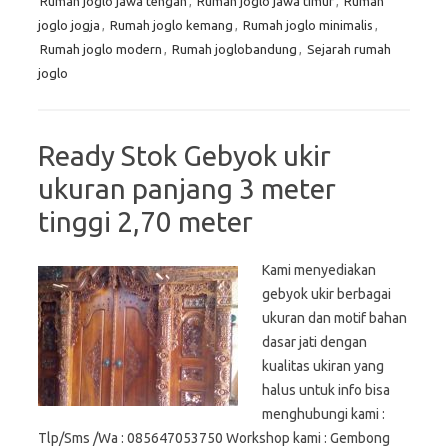
Rumah joglo jawa tengah
,
Rumah joglo jawa timur
,
Rumah
joglo jogja
,
Rumah joglo kemang
,
Rumah joglo minimalis
,
Rumah joglo modern
,
Rumah joglobandung
,
Sejarah rumah
joglo
Ready Stok Gebyok ukir
ukuran panjang 3 meter
tinggi 2,70 meter
Kami menyediakan
gebyok ukir berbagai
ukuran dan motif bahan
dasar jati dengan
kualitas ukiran yang
halus untuk info bisa
menghubungi kami :
Tlp/Sms /Wa : 085647053750 Workshop kami : Gembong