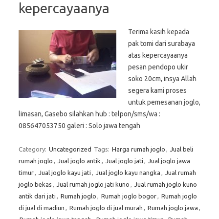
kepercayaanya
Terima kasih kepada
pak tomi dari surabaya
atas kepercayaanya
pesan pendopo ukir
soko 20cm, insya Allah
segera kami proses
untuk pemesanan joglo,
limasan, Gasebo silahkan hub : telpon/sms/wa :
085647053750 galeri : Solo jawa tengah
Category:
Uncategorized
Tags:
Harga rumah joglo
,
Jual beli
rumah joglo
,
Jual joglo antik
,
Jual joglo jati
,
Jual joglo jawa
timur
,
Jual joglo kayu jati
,
Jual joglo kayu nangka
,
Jual rumah
joglo bekas
,
Jual rumah joglo jati kuno
,
Jual rumah joglo kuno
antik dari jati
,
Rumah joglo
,
Rumah joglo bogor
,
Rumah joglo
di jual di madiun
,
Rumah joglo di jual murah
,
Rumah joglo jawa
,