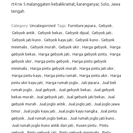
rt4 rw 5 malanggaten kebakkramat, karanganyar, Solo, Jawa
tengah
Category:
Uncategorized
Tags:
Furniture jepara
,
Gebyok
,
Gebyok antik
,
Gebyok bekas
,
Gebyok dijual
,
Gebyok jati
,
Gebyok jati kuno
,
Gebyok kayu jati
,
Gebyok kuno
,
Gebyok
minimalis
,
Gebyok murah
,
Gebyok ukir
,
Harga gebyok
,
Harga
gebyok bekas
,
Harga gebyok jati
,
Harga gebyok pintu
,
Harga
gebyok ukir
,
Harga pintu gebyok
,
Harga pintu gebyok
minimalis
,
Harga pintu gebyok murah
,
Harga pintu jati ukir
,
Harga pintu kayu
,
Harga pintu rumah
,
Harga pintu ukir
,
Harga
pintu ukir kayu jati
,
Harga rumah joglo
,
Jati jepara
,
Jual beli
rumah joglo
,
Jual gebyok
,
Jual gebyok bekas
,
Jual gebyok
bekas murah
,
Jual gebyok jati
,
Jual gebyok jati bekas
,
Jual
gebyok murah
,
Jual joglo antik
,
Jual joglo jati
,
Jual joglo jawa
timur
,
Jual joglo kayu jati
,
Jual joglo kayu nangka
,
Jual pintu
gebyok
,
Jual rumah joglo bekas
,
Jual rumah joglo jati kuno
,
Jual rumah joglo kuno antik dari jati
,
Kusen pintu
,
Pintu
gebyok
,
Pintu gebyok jati
,
Pintu gebyok minimalis
,
Pintu