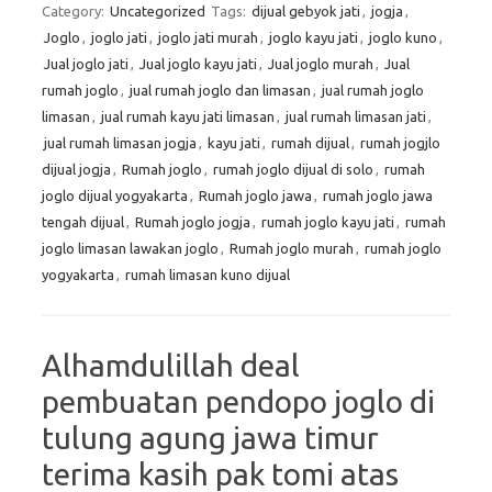
Category:
Uncategorized
Tags:
dijual gebyok jati
,
jogja
,
Joglo
,
joglo jati
,
joglo jati murah
,
joglo kayu jati
,
joglo kuno
,
Jual joglo jati
,
Jual joglo kayu jati
,
Jual joglo murah
,
Jual
rumah joglo
,
jual rumah joglo dan limasan
,
jual rumah joglo
limasan
,
jual rumah kayu jati limasan
,
jual rumah limasan jati
,
jual rumah limasan jogja
,
kayu jati
,
rumah dijual
,
rumah jogjlo
dijual jogja
,
Rumah joglo
,
rumah joglo dijual di solo
,
rumah
joglo dijual yogyakarta
,
Rumah joglo jawa
,
rumah joglo jawa
tengah dijual
,
Rumah joglo jogja
,
rumah joglo kayu jati
,
rumah
joglo limasan lawakan joglo
,
Rumah joglo murah
,
rumah joglo
yogyakarta
,
rumah limasan kuno dijual
Alhamdulillah deal
pembuatan pendopo joglo di
tulung agung jawa timur
terima kasih pak tomi atas