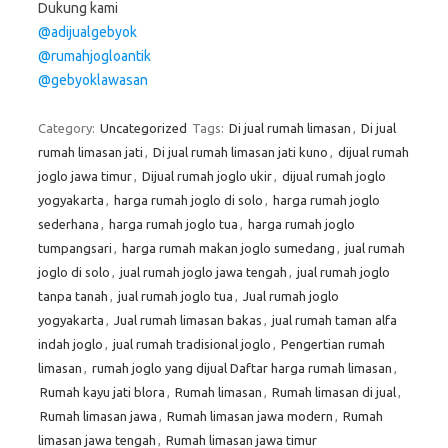
Dukung kami
@adijualgebyok
@rumahjogloantik
@gebyoklawasan
Category:
Uncategorized
Tags:
Di jual rumah limasan
,
Di jual
rumah limasan jati
,
Di jual rumah limasan jati kuno
,
dijual rumah
joglo jawa timur
,
Dijual rumah joglo ukir
,
dijual rumah joglo
yogyakarta
,
harga rumah joglo di solo
,
harga rumah joglo
sederhana
,
harga rumah joglo tua
,
harga rumah joglo
tumpangsari
,
harga rumah makan joglo sumedang
,
jual rumah
joglo di solo
,
jual rumah joglo jawa tengah
,
jual rumah joglo
tanpa tanah
,
jual rumah joglo tua
,
Jual rumah joglo
yogyakarta
,
Jual rumah limasan bakas
,
jual rumah taman alfa
indah joglo
,
jual rumah tradisional joglo
,
Pengertian rumah
limasan
,
rumah joglo yang dijual Daftar harga rumah limasan
,
Rumah kayu jati blora
,
Rumah limasan
,
Rumah limasan di jual
,
Rumah limasan jawa
,
Rumah limasan jawa modern
,
Rumah
limasan jawa tengah
,
Rumah limasan jawa timur