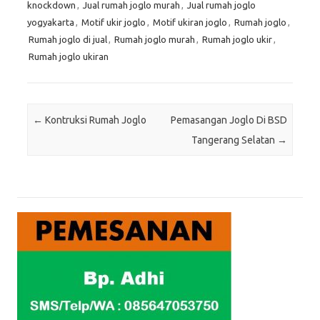
knockdown
,
Jual rumah joglo murah
,
Jual rumah joglo
yogyakarta
,
Motif ukir joglo
,
Motif ukiran joglo
,
Rumah joglo
,
Rumah joglo di jual
,
Rumah joglo murah
,
Rumah joglo ukir
,
Rumah joglo ukiran
Post navigation
←
Kontruksi Rumah Joglo
Pemasangan Joglo Di BSD
Tangerang Selatan
→