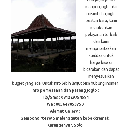
maupun joglo ukir
orisinil dan joglo
buatan baru, kami
memberikan
pelayanan terbaik
dan kami
memprioritaskan
kualitas untuk
harga bisa di
bicarakan dan dapat
menyesuaikan
bugjet yang ada, Untuk info lebih lanjut bisa hubungi nomer
Info pemesanan dan pasang joglo :
Tlp/Sms : 081229754591
Wa : 085647053750
Alamat Gelery :
Gembong rt4 rw 5 malanggaten kebakkramat,
karanganyar, Solo